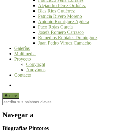
Francisco Peña Corrales
Alejandro Pérez Ordóñez
Blas Ríos Gutiérrez
Patricia Rivero Moreno
Antonio Rodríguez Agüera
Paco Rojas García
Josefa Romero Carrasco
Remedios Rubiales Domínguez
Juan Pedro Viruez Camacho
Galerías
Multimedia
Proyecto
Copyright
Apoyános
Contacto
Navegar a
Biografías Pintores