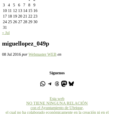
3
4
5
6
7
8
9
10
11
12
13
14
15
16
17
18
19
20
21
22
23
24
25
26
27
28
29
30
31
« Jul
miguellopez_049p
08 Jul 2016
por
Webmaster WEB
en
Síguenos
Esta web
NO TIENE NINGUNA RELACIÓN
con el Ayuntamiento de Ubrique,
el cual no ha colaborado económicamente en la creación ni en el