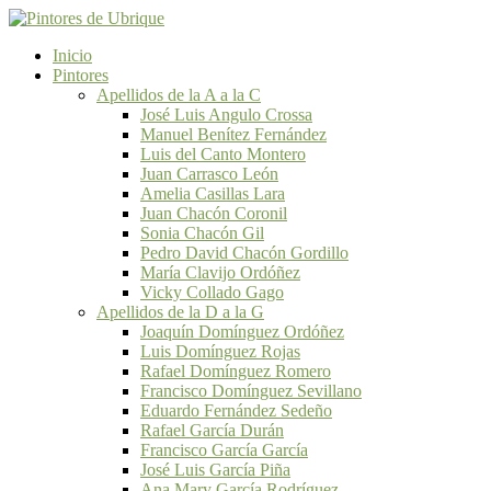
Inicio
Pintores
Apellidos de la A a la C
José Luis Angulo Crossa
Manuel Benítez Fernández
Luis del Canto Montero
Juan Carrasco León
Amelia Casillas Lara
Juan Chacón Coronil
Sonia Chacón Gil
Pedro David Chacón Gordillo
María Clavijo Ordóñez
Vicky Collado Gago
Apellidos de la D a la G
Joaquín Domínguez Ordóñez
Luis Domínguez Rojas
Rafael Domínguez Romero
Francisco Domínguez Sevillano
Eduardo Fernández Sedeño
Rafael García Durán
Francisco García García
José Luis García Piña
Ana Mary García Rodríguez