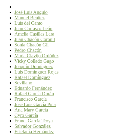
José Luis Angulo
Manuel Benítez
Luis del Canto
Juan Carrasco León
Amelia Casillas Lara
Juan Chacón Coronil
Sonia Chacón Gil
Pedro Chacón
María Clavijo Ordóñez
Vicky Collado Gago
Joaquín Domínguez
Luis Domínguez Rojas
Rafael Domínguez
Sevillano
Eduardo Fernández
Rafael García Durán
Francisco García
José Luis García Piña
Ana Mary García
Cyro García
Franc. García Troya
Salvador González
Estefanía Hernández