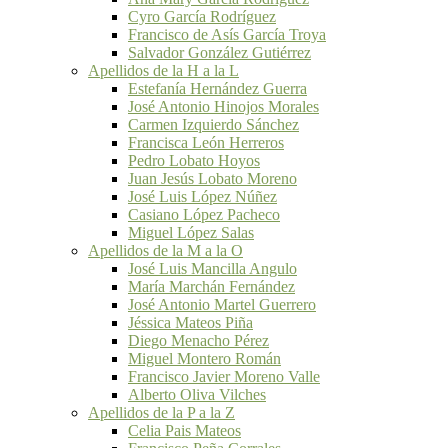
Cyro García Rodríguez
Francisco de Asís García Troya
Salvador González Gutiérrez
Apellidos de la H a la L
Estefanía Hernández Guerra
José Antonio Hinojos Morales
Carmen Izquierdo Sánchez
Francisca León Herreros
Pedro Lobato Hoyos
Juan Jesús Lobato Moreno
José Luis López Núñez
Casiano López Pacheco
Miguel López Salas
Apellidos de la M a la O
José Luis Mancilla Angulo
María Marchán Fernández
José Antonio Martel Guerrero
Jéssica Mateos Piña
Diego Menacho Pérez
Miguel Montero Román
Francisco Javier Moreno Valle
Alberto Oliva Vilches
Apellidos de la P a la Z
Celia Pais Mateos