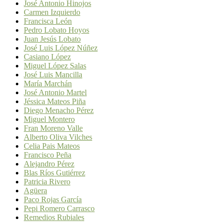
José Antonio Hinojos
Carmen Izquierdo
Francisca León
Pedro Lobato Hoyos
Juan Jesús Lobato
José Luis López Núñez
Casiano López
Miguel López Salas
José Luis Mancilla
María Marchán
José Antonio Martel
Jéssica Mateos Piña
Diego Menacho Pérez
Miguel Montero
Fran Moreno Valle
Alberto Oliva Vilches
Celia Pais Mateos
Francisco Peña
Alejandro Pérez
Blas Ríos Gutiérrez
Patricia Rivero
Agüera
Paco Rojas García
Pepi Romero Carrasco
Remedios Rubiales