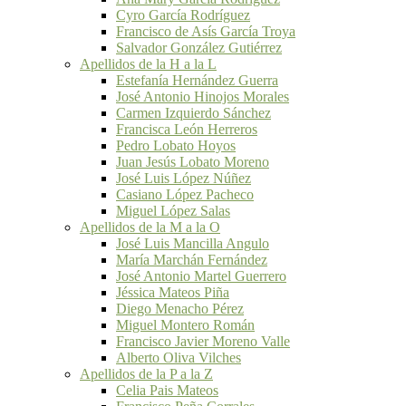
Cyro García Rodríguez
Francisco de Asís García Troya
Salvador González Gutiérrez
Apellidos de la H a la L
Estefanía Hernández Guerra
José Antonio Hinojos Morales
Carmen Izquierdo Sánchez
Francisca León Herreros
Pedro Lobato Hoyos
Juan Jesús Lobato Moreno
José Luis López Núñez
Casiano López Pacheco
Miguel López Salas
Apellidos de la M a la O
José Luis Mancilla Angulo
María Marchán Fernández
José Antonio Martel Guerrero
Jéssica Mateos Piña
Diego Menacho Pérez
Miguel Montero Román
Francisco Javier Moreno Valle
Alberto Oliva Vilches
Apellidos de la P a la Z
Celia Pais Mateos