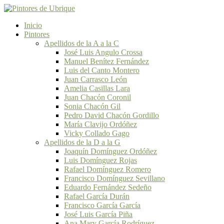
Inicio
Pintores
Apellidos de la A a la C
José Luis Angulo Crossa
Manuel Benítez Fernández
Luis del Canto Montero
Juan Carrasco León
Amelia Casillas Lara
Juan Chacón Coronil
Sonia Chacón Gil
Pedro David Chacón Gordillo
María Clavijo Ordóñez
Vicky Collado Gago
Apellidos de la D a la G
Joaquín Domínguez Ordóñez
Luis Domínguez Rojas
Rafael Domínguez Romero
Francisco Domínguez Sevillano
Eduardo Fernández Sedeño
Rafael García Durán
Francisco García García
José Luis García Piña
Ana Mary García Rodríguez