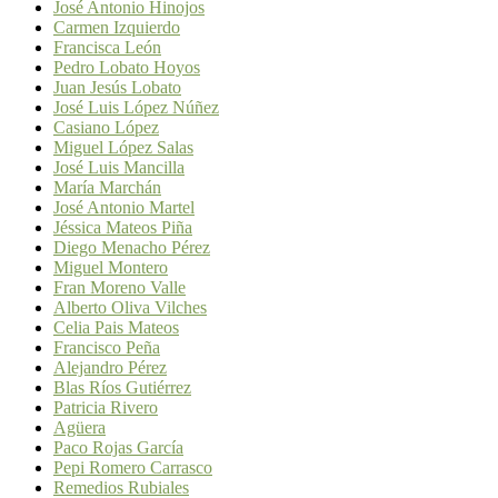
José Antonio Hinojos
Carmen Izquierdo
Francisca León
Pedro Lobato Hoyos
Juan Jesús Lobato
José Luis López Núñez
Casiano López
Miguel López Salas
José Luis Mancilla
María Marchán
José Antonio Martel
Jéssica Mateos Piña
Diego Menacho Pérez
Miguel Montero
Fran Moreno Valle
Alberto Oliva Vilches
Celia Pais Mateos
Francisco Peña
Alejandro Pérez
Blas Ríos Gutiérrez
Patricia Rivero
Agüera
Paco Rojas García
Pepi Romero Carrasco
Remedios Rubiales