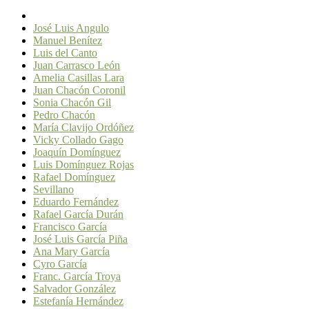
José Luis Angulo
Manuel Benítez
Luis del Canto
Juan Carrasco León
Amelia Casillas Lara
Juan Chacón Coronil
Sonia Chacón Gil
Pedro Chacón
María Clavijo Ordóñez
Vicky Collado Gago
Joaquín Domínguez
Luis Domínguez Rojas
Rafael Domínguez
Sevillano
Eduardo Fernández
Rafael García Durán
Francisco García
José Luis García Piña
Ana Mary García
Cyro García
Franc. García Troya
Salvador González
Estefanía Hernández