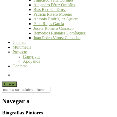
Francisco Peña Corrales
Alejandro Pérez Ordóñez
Blas Ríos Gutiérrez
Patricia Rivero Moreno
Antonio Rodríguez Agüera
Paco Rojas García
Josefa Romero Carrasco
Remedios Rubiales Domínguez
Juan Pedro Viruez Camacho
Galerías
Multimedia
Proyecto
Copyright
Apoyános
Contacto
Navegar a
Biografías Pintores