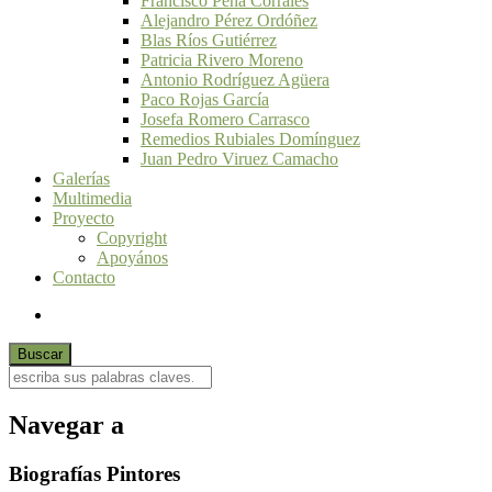
Francisco Peña Corrales
Alejandro Pérez Ordóñez
Blas Ríos Gutiérrez
Patricia Rivero Moreno
Antonio Rodríguez Agüera
Paco Rojas García
Josefa Romero Carrasco
Remedios Rubiales Domínguez
Juan Pedro Viruez Camacho
Galerías
Multimedia
Proyecto
Copyright
Apoyános
Contacto
Navegar a
Biografías Pintores