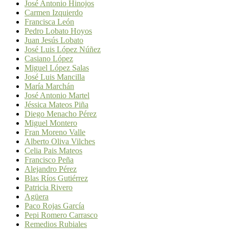
José Antonio Hinojos
Carmen Izquierdo
Francisca León
Pedro Lobato Hoyos
Juan Jesús Lobato
José Luis López Núñez
Casiano López
Miguel López Salas
José Luis Mancilla
María Marchán
José Antonio Martel
Jéssica Mateos Piña
Diego Menacho Pérez
Miguel Montero
Fran Moreno Valle
Alberto Oliva Vilches
Celia Pais Mateos
Francisco Peña
Alejandro Pérez
Blas Ríos Gutiérrez
Patricia Rivero
Agüera
Paco Rojas García
Pepi Romero Carrasco
Remedios Rubiales