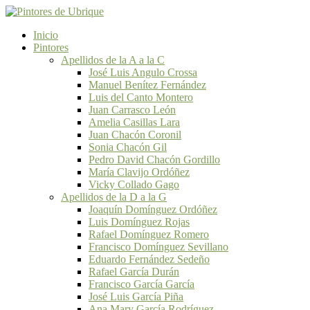
Inicio
Pintores
Apellidos de la A a la C
José Luis Angulo Crossa
Manuel Benítez Fernández
Luis del Canto Montero
Juan Carrasco León
Amelia Casillas Lara
Juan Chacón Coronil
Sonia Chacón Gil
Pedro David Chacón Gordillo
María Clavijo Ordóñez
Vicky Collado Gago
Apellidos de la D a la G
Joaquín Domínguez Ordóñez
Luis Domínguez Rojas
Rafael Domínguez Romero
Francisco Domínguez Sevillano
Eduardo Fernández Sedeño
Rafael García Durán
Francisco García García
José Luis García Piña
Ana Mary García Rodríguez