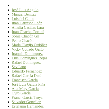
José Luis Angulo
Manuel Benítez
Luis del Canto
Juan Carrasco León
Amelia Casillas Lara
Juan Chacón Coronil
Sonia Chacón Gil
Pedro Chacón
María Clavijo Ordóñez
Vicky Collado Gago
Joaquín Domínguez
Luis Domínguez Rojas
Rafael Domínguez
Sevillano
Eduardo Fernández
Rafael García Durán
Francisco García
José Luis García Piña
Ana Mary García
Cyro García
Franc. García Troya
Salvador González
Estefanía Hernández