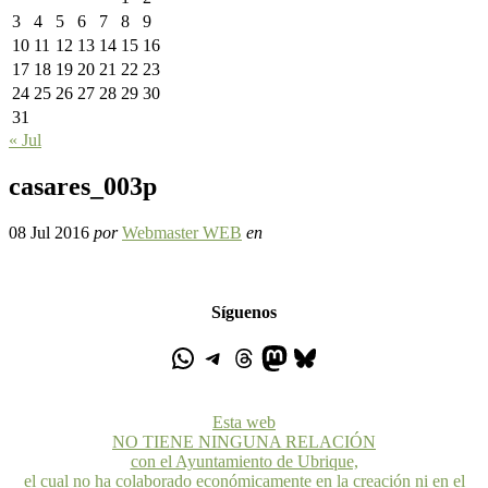
3
4
5
6
7
8
9
10
11
12
13
14
15
16
17
18
19
20
21
22
23
24
25
26
27
28
29
30
31
« Jul
casares_003p
08 Jul 2016
por
Webmaster WEB
en
Síguenos
Esta web
NO TIENE NINGUNA RELACIÓN
con el Ayuntamiento de Ubrique,
el cual no ha colaborado económicamente en la creación ni en el