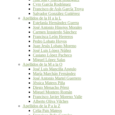
Cyro García Rodríguez
Francisco de Asís García Troya
Salvador González Gutiérrez
Apellidos de la H a la L
Estefanía Hernández Guerra
José Antonio Hinojos Morales
Carmen Izquierdo Sánchez
Francisca León Herreros
Pedro Lobato Hoyos
Juan Jesús Lobato Moreno
José Luis López Núñez
Casiano López Pacheco
Miguel López Salas
Apellidos de la M a la O
José Luis Mancilla Angulo
María Marchán Fernández
José Antonio Martel Guerrero
Jéssica Mateos Piña
Diego Menacho Pérez
Miguel Montero Román
Francisco Javier Moreno Valle
Alberto Oliva Vilches
Apellidos de la P a la Z
Celia Pais Mateos