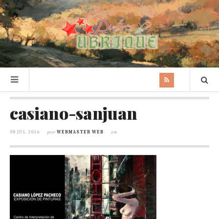
casiano-sanjuan
08 JUL 2016
por
WEBMASTER WEB
en