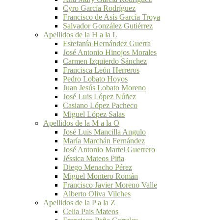
Cyro García Rodríguez
Francisco de Asís García Troya
Salvador González Gutiérrez
Apellidos de la H a la L
Estefanía Hernández Guerra
José Antonio Hinojos Morales
Carmen Izquierdo Sánchez
Francisca León Herreros
Pedro Lobato Hoyos
Juan Jesús Lobato Moreno
José Luis López Núñez
Casiano López Pacheco
Miguel López Salas
Apellidos de la M a la O
José Luis Mancilla Angulo
María Marchán Fernández
José Antonio Martel Guerrero
Jéssica Mateos Piña
Diego Menacho Pérez
Miguel Montero Román
Francisco Javier Moreno Valle
Alberto Oliva Vilches
Apellidos de la P a la Z
Celia Pais Mateos