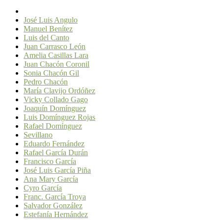
José Luis Angulo
Manuel Benítez
Luis del Canto
Juan Carrasco León
Amelia Casillas Lara
Juan Chacón Coronil
Sonia Chacón Gil
Pedro Chacón
María Clavijo Ordóñez
Vicky Collado Gago
Joaquín Domínguez
Luis Domínguez Rojas
Rafael Domínguez
Sevillano
Eduardo Fernández
Rafael García Durán
Francisco García
José Luis García Piña
Ana Mary García
Cyro García
Franc. García Troya
Salvador González
Estefanía Hernández