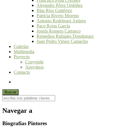
Francisco Peña Corrales
Alejandro Pérez Ordóñez
Blas Ríos Gutiérrez
Patricia Rivero Moreno
Antonio Rodríguez Agüera
Paco Rojas García
Josefa Romero Carrasco
Remedios Rubiales Domínguez
Juan Pedro Viruez Camacho
Galerías
Multimedia
Proyecto
Copyright
Apoyános
Contacto
Navegar a
Biografías Pintores