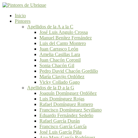
Inicio
Pintores
Apellidos de la A a la C
José Luis Angulo Crossa
Manuel Benítez Fernández
Luis del Canto Montero
Juan Carrasco León
Amelia Casillas Lara
Juan Chacón Coronil
Sonia Chacón Gil
Pedro David Chacón Gordillo
María Clavijo Ordóñez
Vicky Collado Gago
Apellidos de la D a la G
Joaquín Domínguez Ordóñez
Luis Domínguez Rojas
Rafael Domínguez Romero
Francisco Domínguez Sevillano
Eduardo Fernández Sedeño
Rafael García Durán
Francisco García García
José Luis García Piña
Ana Mary García Rodríguez