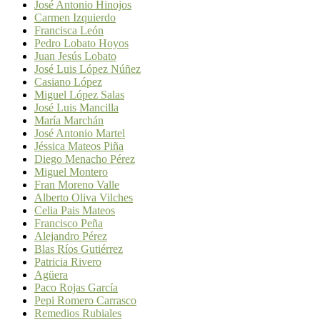
José Antonio Hinojos
Carmen Izquierdo
Francisca León
Pedro Lobato Hoyos
Juan Jesús Lobato
José Luis López Núñez
Casiano López
Miguel López Salas
José Luis Mancilla
María Marchán
José Antonio Martel
Jéssica Mateos Piña
Diego Menacho Pérez
Miguel Montero
Fran Moreno Valle
Alberto Oliva Vilches
Celia Pais Mateos
Francisco Peña
Alejandro Pérez
Blas Ríos Gutiérrez
Patricia Rivero
Agüera
Paco Rojas García
Pepi Romero Carrasco
Remedios Rubiales