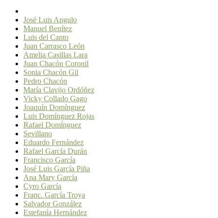
José Luis Angulo
Manuel Benítez
Luis del Canto
Juan Carrasco León
Amelia Casillas Lara
Juan Chacón Coronil
Sonia Chacón Gil
Pedro Chacón
María Clavijo Ordóñez
Vicky Collado Gago
Joaquín Domínguez
Luis Domínguez Rojas
Rafael Domínguez
Sevillano
Eduardo Fernández
Rafael García Durán
Francisco García
José Luis García Piña
Ana Mary García
Cyro García
Franc. García Troya
Salvador González
Estefanía Hernández