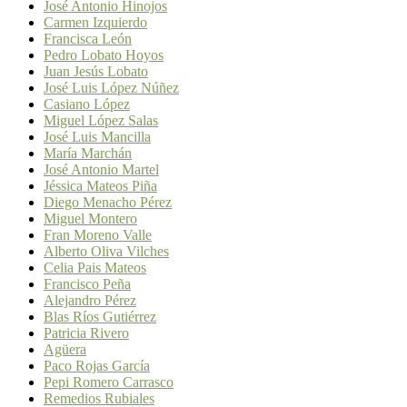
José Antonio Hinojos
Carmen Izquierdo
Francisca León
Pedro Lobato Hoyos
Juan Jesús Lobato
José Luis López Núñez
Casiano López
Miguel López Salas
José Luis Mancilla
María Marchán
José Antonio Martel
Jéssica Mateos Piña
Diego Menacho Pérez
Miguel Montero
Fran Moreno Valle
Alberto Oliva Vilches
Celia Pais Mateos
Francisco Peña
Alejandro Pérez
Blas Ríos Gutiérrez
Patricia Rivero
Agüera
Paco Rojas García
Pepi Romero Carrasco
Remedios Rubiales