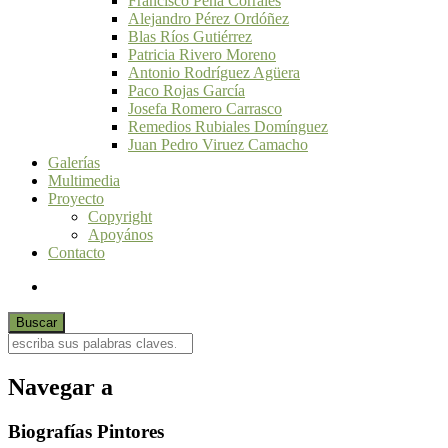
Francisco Peña Corrales
Alejandro Pérez Ordóñez
Blas Ríos Gutiérrez
Patricia Rivero Moreno
Antonio Rodríguez Agüera
Paco Rojas García
Josefa Romero Carrasco
Remedios Rubiales Domínguez
Juan Pedro Viruez Camacho
Galerías
Multimedia
Proyecto
Copyright
Apoyános
Contacto
Navegar a
Biografías Pintores