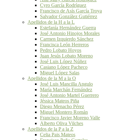
Cyro García Rodríguez
Francisco de Asís García Troya
Salvador González Gutiérrez
Apellidos de la H a la L
Estefanía Hernández Guerra
José Antonio Hinojos Morales
Carmen Izquierdo Sánchez
Francisca León Herreros
Pedro Lobato Hoyos
Juan Jesús Lobato Moreno
José Luis López Núñez
Casiano López Pacheco
Miguel López Salas
Apellidos de la M a la O
José Luis Mancilla Angulo
María Marchán Fernández
José Antonio Martel Guerrero
Jéssica Mateos Piña
Diego Menacho Pérez
Miguel Montero Román
Francisco Javier Moreno Valle
Alberto Oliva Vilches
Apellidos de la P a la Z
Celia Pais Mateos