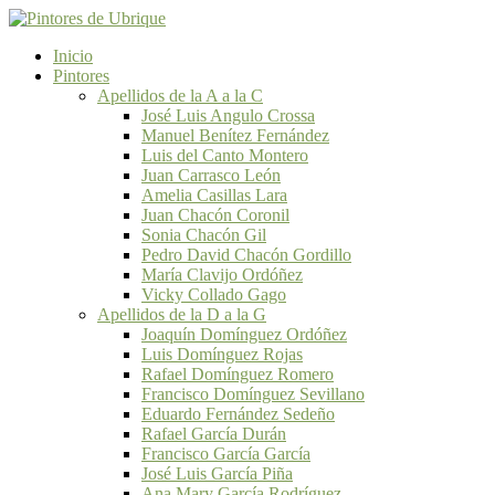
Inicio
Pintores
Apellidos de la A a la C
José Luis Angulo Crossa
Manuel Benítez Fernández
Luis del Canto Montero
Juan Carrasco León
Amelia Casillas Lara
Juan Chacón Coronil
Sonia Chacón Gil
Pedro David Chacón Gordillo
María Clavijo Ordóñez
Vicky Collado Gago
Apellidos de la D a la G
Joaquín Domínguez Ordóñez
Luis Domínguez Rojas
Rafael Domínguez Romero
Francisco Domínguez Sevillano
Eduardo Fernández Sedeño
Rafael García Durán
Francisco García García
José Luis García Piña
Ana Mary García Rodríguez