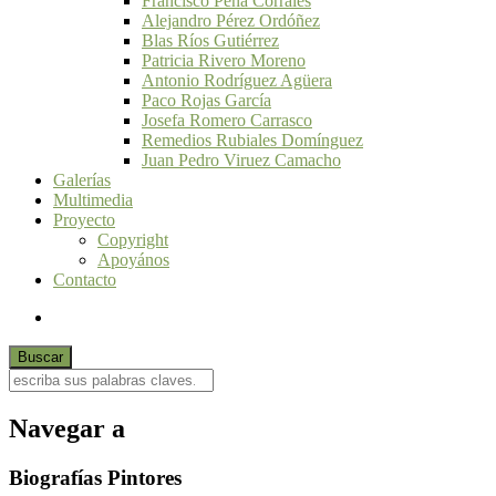
Francisco Peña Corrales
Alejandro Pérez Ordóñez
Blas Ríos Gutiérrez
Patricia Rivero Moreno
Antonio Rodríguez Agüera
Paco Rojas García
Josefa Romero Carrasco
Remedios Rubiales Domínguez
Juan Pedro Viruez Camacho
Galerías
Multimedia
Proyecto
Copyright
Apoyános
Contacto
Navegar a
Biografías Pintores