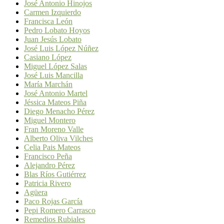
José Antonio Hinojos
Carmen Izquierdo
Francisca León
Pedro Lobato Hoyos
Juan Jesús Lobato
José Luis López Núñez
Casiano López
Miguel López Salas
José Luis Mancilla
María Marchán
José Antonio Martel
Jéssica Mateos Piña
Diego Menacho Pérez
Miguel Montero
Fran Moreno Valle
Alberto Oliva Vilches
Celia Pais Mateos
Francisco Peña
Alejandro Pérez
Blas Ríos Gutiérrez
Patricia Rivero
Agüera
Paco Rojas García
Pepi Romero Carrasco
Remedios Rubiales