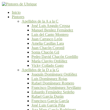
Inicio
Pintores
Apellidos de la A a la C
José Luis Angulo Crossa
Manuel Benítez Fernández
Luis del Canto Montero
Juan Carrasco León
Amelia Casillas Lara
Juan Chacón Coronil
Sonia Chacón Gil
Pedro David Chacón Gordillo
María Clavijo Ordóñez
Vicky Collado Gago
Apellidos de la D a la G
Joaquín Domínguez Ordóñez
Luis Domínguez Rojas
Rafael Domínguez Romero
Francisco Domínguez Sevillano
Eduardo Fernández Sedeño
Rafael García Durán
Francisco García García
José Luis García Piña
Ana Mary García Rodríguez