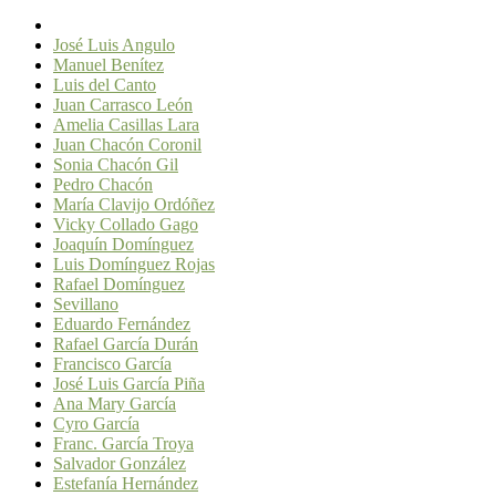
José Luis Angulo
Manuel Benítez
Luis del Canto
Juan Carrasco León
Amelia Casillas Lara
Juan Chacón Coronil
Sonia Chacón Gil
Pedro Chacón
María Clavijo Ordóñez
Vicky Collado Gago
Joaquín Domínguez
Luis Domínguez Rojas
Rafael Domínguez
Sevillano
Eduardo Fernández
Rafael García Durán
Francisco García
José Luis García Piña
Ana Mary García
Cyro García
Franc. García Troya
Salvador González
Estefanía Hernández