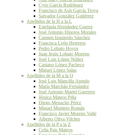
Cyro García Rodríguez
Francisco de Asís García Troya
Salvador González Gutiérrez
Apellidos de la H a la L
Estefanía Hernández Guerra
José Antonio Hinojos Morales
Carmen Izquierdo Sánchez
Francisca León Herreros
Pedro Lobato Hoyos
Juan Jesús Lobato Moreno
José Luis López Núñez
Casiano López Pacheco
Miguel López Salas
Apellidos de la M a la O
José Luis Mancilla Angulo
María Marchán Fernández
José Antonio Martel Guerrero
Jéssica Mateos Piña
Diego Menacho Pérez
Miguel Montero Román
Francisco Javier Moreno Valle
Alberto Oliva Vilches
Apellidos de la P a la Z
Celia Pais Mateos