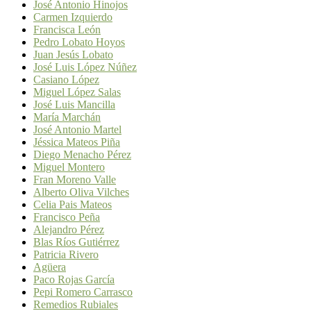
José Antonio Hinojos
Carmen Izquierdo
Francisca León
Pedro Lobato Hoyos
Juan Jesús Lobato
José Luis López Núñez
Casiano López
Miguel López Salas
José Luis Mancilla
María Marchán
José Antonio Martel
Jéssica Mateos Piña
Diego Menacho Pérez
Miguel Montero
Fran Moreno Valle
Alberto Oliva Vilches
Celia Pais Mateos
Francisco Peña
Alejandro Pérez
Blas Ríos Gutiérrez
Patricia Rivero
Agüera
Paco Rojas García
Pepi Romero Carrasco
Remedios Rubiales