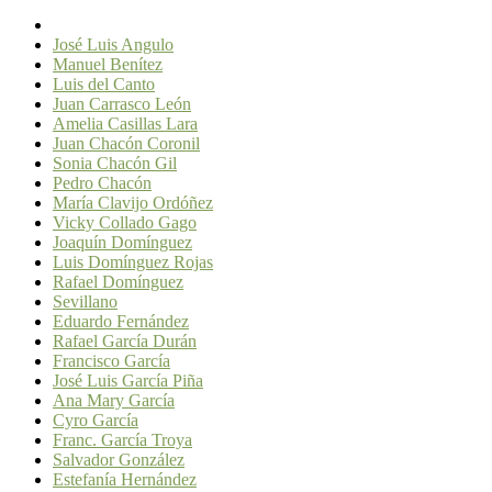
José Luis Angulo
Manuel Benítez
Luis del Canto
Juan Carrasco León
Amelia Casillas Lara
Juan Chacón Coronil
Sonia Chacón Gil
Pedro Chacón
María Clavijo Ordóñez
Vicky Collado Gago
Joaquín Domínguez
Luis Domínguez Rojas
Rafael Domínguez
Sevillano
Eduardo Fernández
Rafael García Durán
Francisco García
José Luis García Piña
Ana Mary García
Cyro García
Franc. García Troya
Salvador González
Estefanía Hernández