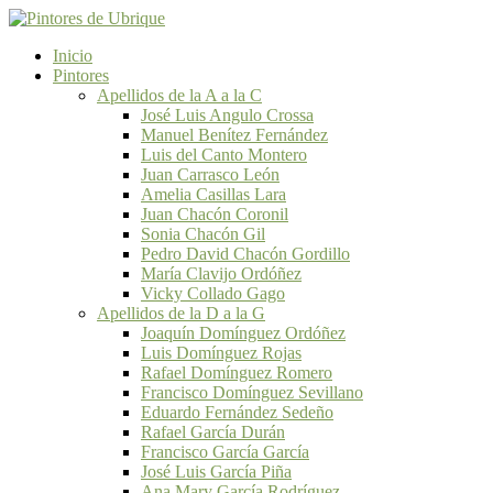
Inicio
Pintores
Apellidos de la A a la C
José Luis Angulo Crossa
Manuel Benítez Fernández
Luis del Canto Montero
Juan Carrasco León
Amelia Casillas Lara
Juan Chacón Coronil
Sonia Chacón Gil
Pedro David Chacón Gordillo
María Clavijo Ordóñez
Vicky Collado Gago
Apellidos de la D a la G
Joaquín Domínguez Ordóñez
Luis Domínguez Rojas
Rafael Domínguez Romero
Francisco Domínguez Sevillano
Eduardo Fernández Sedeño
Rafael García Durán
Francisco García García
José Luis García Piña
Ana Mary García Rodríguez