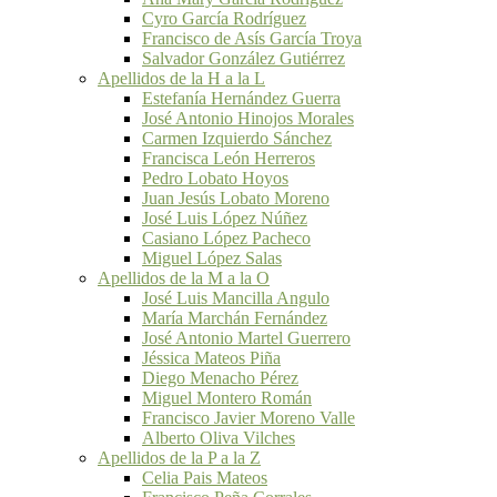
Cyro García Rodríguez
Francisco de Asís García Troya
Salvador González Gutiérrez
Apellidos de la H a la L
Estefanía Hernández Guerra
José Antonio Hinojos Morales
Carmen Izquierdo Sánchez
Francisca León Herreros
Pedro Lobato Hoyos
Juan Jesús Lobato Moreno
José Luis López Núñez
Casiano López Pacheco
Miguel López Salas
Apellidos de la M a la O
José Luis Mancilla Angulo
María Marchán Fernández
José Antonio Martel Guerrero
Jéssica Mateos Piña
Diego Menacho Pérez
Miguel Montero Román
Francisco Javier Moreno Valle
Alberto Oliva Vilches
Apellidos de la P a la Z
Celia Pais Mateos