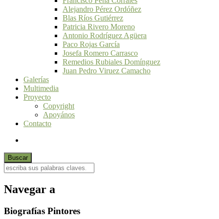
Francisco Peña Corrales
Alejandro Pérez Ordóñez
Blas Ríos Gutiérrez
Patricia Rivero Moreno
Antonio Rodríguez Agüera
Paco Rojas García
Josefa Romero Carrasco
Remedios Rubiales Domínguez
Juan Pedro Viruez Camacho
Galerías
Multimedia
Proyecto
Copyright
Apoyános
Contacto
Navegar a
Biografías Pintores