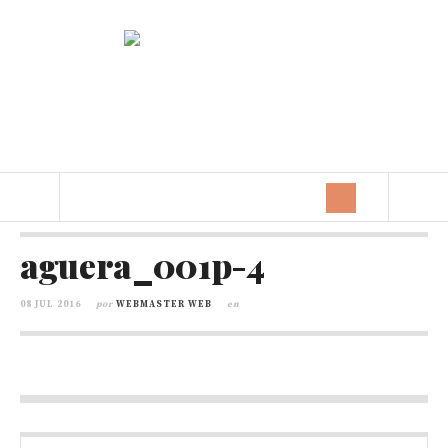
aguera_001p-4
08 JUL 2016
por
WEBMASTER WEB
en