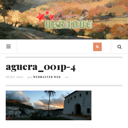
aguera_001p-4
08 JUL 2016
por
WEBMASTER WEB
en