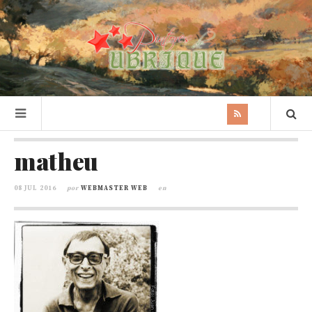
matheu
08 JUL 2016
por
WEBMASTER WEB
en