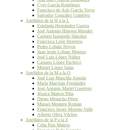
Cyro García Rodríguez
Francisco de Asís García Troya
Salvador González Gutiérrez
Apellidos de la H a la L
Estefanía Hernández Guerra
José Antonio Hinojos Morales
Carmen Izquierdo Sánchez
Francisca León Herreros
Pedro Lobato Hoyos
Juan Jesús Lobato Moreno
José Luis López Núñez
Casiano López Pacheco
Miguel López Salas
Apellidos de la M a la O
José Luis Mancilla Angulo
María Marchán Fernández
José Antonio Martel Guerrero
Jéssica Mateos Piña
Diego Menacho Pérez
Miguel Montero Román
Francisco Javier Moreno Valle
Alberto Oliva Vilches
Apellidos de la P a la Z
Celia Pais Mateos