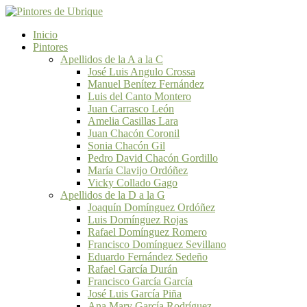
Inicio
Pintores
Apellidos de la A a la C
José Luis Angulo Crossa
Manuel Benítez Fernández
Luis del Canto Montero
Juan Carrasco León
Amelia Casillas Lara
Juan Chacón Coronil
Sonia Chacón Gil
Pedro David Chacón Gordillo
María Clavijo Ordóñez
Vicky Collado Gago
Apellidos de la D a la G
Joaquín Domínguez Ordóñez
Luis Domínguez Rojas
Rafael Domínguez Romero
Francisco Domínguez Sevillano
Eduardo Fernández Sedeño
Rafael García Durán
Francisco García García
José Luis García Piña
Ana Mary García Rodríguez