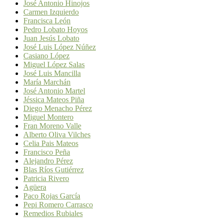
José Antonio Hinojos
Carmen Izquierdo
Francisca León
Pedro Lobato Hoyos
Juan Jesús Lobato
José Luis López Núñez
Casiano López
Miguel López Salas
José Luis Mancilla
María Marchán
José Antonio Martel
Jéssica Mateos Piña
Diego Menacho Pérez
Miguel Montero
Fran Moreno Valle
Alberto Oliva Vilches
Celia Pais Mateos
Francisco Peña
Alejandro Pérez
Blas Ríos Gutiérrez
Patricia Rivero
Agüera
Paco Rojas García
Pepi Romero Carrasco
Remedios Rubiales