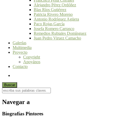
Francisco Peña Corrales
Alejandro Pérez Ordóñez
Blas Ríos Gutiérrez
Patricia Rivero Moreno
Antonio Rodríguez Agüera
Paco Rojas García
Josefa Romero Carrasco
Remedios Rubiales Domínguez
Juan Pedro Viruez Camacho
Galerías
Multimedia
Proyecto
Copyright
Apoyános
Contacto
Navegar a
Biografías Pintores