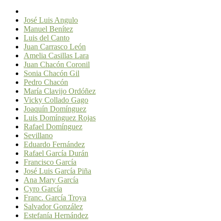
José Luis Angulo
Manuel Benítez
Luis del Canto
Juan Carrasco León
Amelia Casillas Lara
Juan Chacón Coronil
Sonia Chacón Gil
Pedro Chacón
María Clavijo Ordóñez
Vicky Collado Gago
Joaquín Domínguez
Luis Domínguez Rojas
Rafael Domínguez
Sevillano
Eduardo Fernández
Rafael García Durán
Francisco García
José Luis García Piña
Ana Mary García
Cyro García
Franc. García Troya
Salvador González
Estefanía Hernández