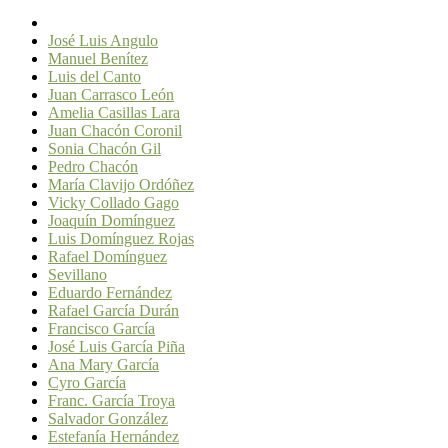
José Luis Angulo
Manuel Benítez
Luis del Canto
Juan Carrasco León
Amelia Casillas Lara
Juan Chacón Coronil
Sonia Chacón Gil
Pedro Chacón
María Clavijo Ordóñez
Vicky Collado Gago
Joaquín Domínguez
Luis Domínguez Rojas
Rafael Domínguez
Sevillano
Eduardo Fernández
Rafael García Durán
Francisco García
José Luis García Piña
Ana Mary García
Cyro García
Franc. García Troya
Salvador González
Estefanía Hernández