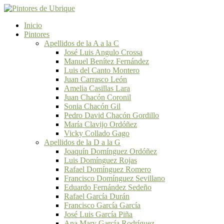
Inicio
Pintores
Apellidos de la A a la C
José Luis Angulo Crossa
Manuel Benítez Fernández
Luis del Canto Montero
Juan Carrasco León
Amelia Casillas Lara
Juan Chacón Coronil
Sonia Chacón Gil
Pedro David Chacón Gordillo
María Clavijo Ordóñez
Vicky Collado Gago
Apellidos de la D a la G
Joaquín Domínguez Ordóñez
Luis Domínguez Rojas
Rafael Domínguez Romero
Francisco Domínguez Sevillano
Eduardo Fernández Sedeño
Rafael García Durán
Francisco García García
José Luis García Piña
Ana Mary García Rodríguez