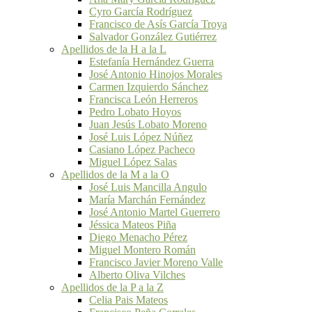
Cyro García Rodríguez
Francisco de Asís García Troya
Salvador González Gutiérrez
Apellidos de la H a la L
Estefanía Hernández Guerra
José Antonio Hinojos Morales
Carmen Izquierdo Sánchez
Francisca León Herreros
Pedro Lobato Hoyos
Juan Jesús Lobato Moreno
José Luis López Núñez
Casiano López Pacheco
Miguel López Salas
Apellidos de la M a la O
José Luis Mancilla Angulo
María Marchán Fernández
José Antonio Martel Guerrero
Jéssica Mateos Piña
Diego Menacho Pérez
Miguel Montero Román
Francisco Javier Moreno Valle
Alberto Oliva Vilches
Apellidos de la P a la Z
Celia Pais Mateos