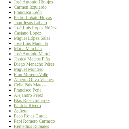
José Antonio Hinojos
Carmen Izquierdo
Francisca León
Pedro Lobato Hoyos
Juan Jesús Lobato
José Luis López Núñez
Casiano López
Miguel López Salas
José Luis Mancilla
María Marchán
José Antonio Martel
Jéssica Mateos Piña
Diego Menacho Pérez
Miguel Montero
Fran Moreno Valle
Alberto Oliva Vilches
Celia Pais Mateos
Francisco Peña
Alejandro Pérez
Blas Ríos Gutiérrez
Patricia Rivero
Agüera
Paco Rojas García
Pepi Romero Carrasco
Remedios Rubiales