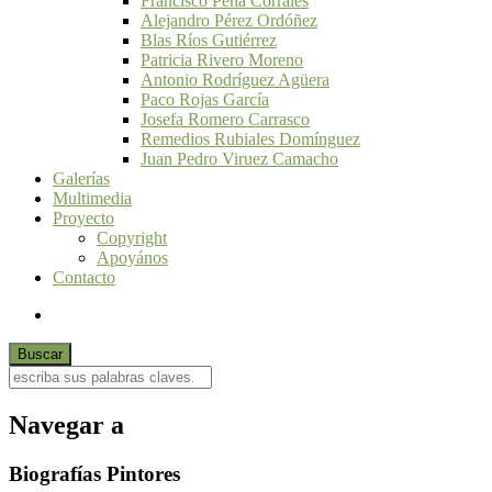
Francisco Peña Corrales
Alejandro Pérez Ordóñez
Blas Ríos Gutiérrez
Patricia Rivero Moreno
Antonio Rodríguez Agüera
Paco Rojas García
Josefa Romero Carrasco
Remedios Rubiales Domínguez
Juan Pedro Viruez Camacho
Galerías
Multimedia
Proyecto
Copyright
Apoyános
Contacto
Navegar a
Biografías Pintores