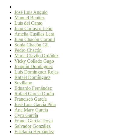
José Luis Angulo
Manuel Benítez
Luis del Canto
Juan Carrasco León
Amelia Casillas Lara
Juan Chacón Coronil
Sonia Chacón Gil
Pedro Chacón
María Clavijo Ordóñez
Vicky Collado Gago
Joaquín Domínguez
Luis Domínguez Rojas
Rafael Domínguez
Sevillano
Eduardo Fernández
Rafael García Durán
Francisco García
José Luis García Piña
Ana Mary García
Cyro García
Franc. García Troya
Salvador González
Estefanía Hernández