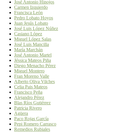
José Antonio Hinojos
Carmen Izquierdo
Francisca León
Pedro Lobato Hoyos
Juan Jesús Lobato
José Luis López Núñez
Casiano López
Miguel López Salas
José Luis Mancilla
María Marchán
José Antonio Martel
Jéssica Mateos Piña
Diego Menacho Pérez
Miguel Montero
Fran Moreno Valle
Alberto Oliva Vilches
Celia Pais Mateos
Francisco Peña
Alejandro Pérez
Blas Ríos Gutiérrez
Patricia Rivero
Agüera
Paco Rojas García
Pepi Romero Carrasco
Remedios Rubiales