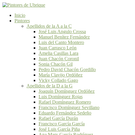
Inicio
Pintores
Apellidos de la A a la C
José Luis Angulo Crossa
Manuel Benítez Fernández
Luis del Canto Montero
Juan Carrasco León
Amelia Casillas Lara
Juan Chacón Coronil
Sonia Chacón Gil
Pedro David Chacón Gordillo
María Clavijo Ordóñez
Vicky Collado Gago
Apellidos de la D a la G
Joaquín Domínguez Ordóñez
Luis Domínguez Rojas
Rafael Domínguez Romero
Francisco Domínguez Sevillano
Eduardo Fernández Sedeño
Rafael García Durán
Francisco García García
José Luis García Piña
Ana Mary García Rodríguez