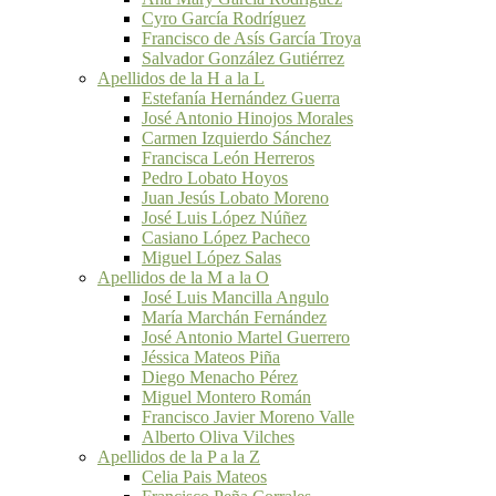
Cyro García Rodríguez
Francisco de Asís García Troya
Salvador González Gutiérrez
Apellidos de la H a la L
Estefanía Hernández Guerra
José Antonio Hinojos Morales
Carmen Izquierdo Sánchez
Francisca León Herreros
Pedro Lobato Hoyos
Juan Jesús Lobato Moreno
José Luis López Núñez
Casiano López Pacheco
Miguel López Salas
Apellidos de la M a la O
José Luis Mancilla Angulo
María Marchán Fernández
José Antonio Martel Guerrero
Jéssica Mateos Piña
Diego Menacho Pérez
Miguel Montero Román
Francisco Javier Moreno Valle
Alberto Oliva Vilches
Apellidos de la P a la Z
Celia Pais Mateos