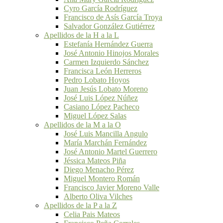
Cyro García Rodríguez
Francisco de Asís García Troya
Salvador González Gutiérrez
Apellidos de la H a la L
Estefanía Hernández Guerra
José Antonio Hinojos Morales
Carmen Izquierdo Sánchez
Francisca León Herreros
Pedro Lobato Hoyos
Juan Jesús Lobato Moreno
José Luis López Núñez
Casiano López Pacheco
Miguel López Salas
Apellidos de la M a la O
José Luis Mancilla Angulo
María Marchán Fernández
José Antonio Martel Guerrero
Jéssica Mateos Piña
Diego Menacho Pérez
Miguel Montero Román
Francisco Javier Moreno Valle
Alberto Oliva Vilches
Apellidos de la P a la Z
Celia Pais Mateos