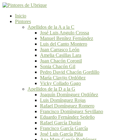
Inicio
Pintores
Apellidos de la A a la C
José Luis Angulo Crossa
Manuel Benítez Fernández
Luis del Canto Montero
Juan Carrasco León
Amelia Casillas Lara
Juan Chacón Coronil
Sonia Chacón Gil
Pedro David Chacón Gordillo
María Clavijo Ordóñez
Vicky Collado Gago
Apellidos de la D a la G
Joaquín Domínguez Ordóñez
Luis Domínguez Rojas
Rafael Domínguez Romero
Francisco Domínguez Sevillano
Eduardo Fernández Sedeño
Rafael García Durán
Francisco García García
José Luis García Piña
Ana Mary García Rodríguez