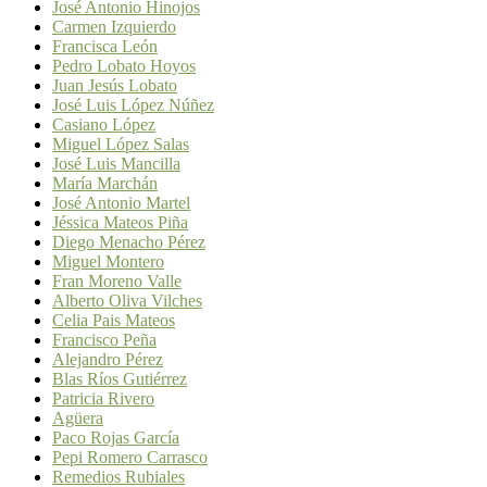
José Antonio Hinojos
Carmen Izquierdo
Francisca León
Pedro Lobato Hoyos
Juan Jesús Lobato
José Luis López Núñez
Casiano López
Miguel López Salas
José Luis Mancilla
María Marchán
José Antonio Martel
Jéssica Mateos Piña
Diego Menacho Pérez
Miguel Montero
Fran Moreno Valle
Alberto Oliva Vilches
Celia Pais Mateos
Francisco Peña
Alejandro Pérez
Blas Ríos Gutiérrez
Patricia Rivero
Agüera
Paco Rojas García
Pepi Romero Carrasco
Remedios Rubiales