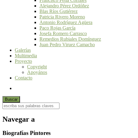
Francisco Peña Corrales
Alejandro Pérez Ordóñez
Blas Ríos Gutiérrez
Patricia Rivero Moreno
Antonio Rodríguez Agüera
Paco Rojas García
Josefa Romero Carrasco
Remedios Rubiales Domínguez
Juan Pedro Viruez Camacho
Galerías
Multimedia
Proyecto
Copyright
Apoyános
Contacto
Navegar a
Biografías Pintores