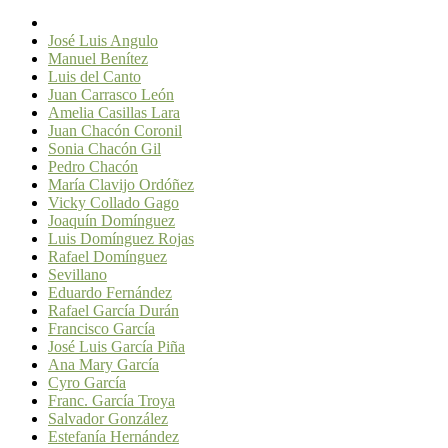
José Luis Angulo
Manuel Benítez
Luis del Canto
Juan Carrasco León
Amelia Casillas Lara
Juan Chacón Coronil
Sonia Chacón Gil
Pedro Chacón
María Clavijo Ordóñez
Vicky Collado Gago
Joaquín Domínguez
Luis Domínguez Rojas
Rafael Domínguez
Sevillano
Eduardo Fernández
Rafael García Durán
Francisco García
José Luis García Piña
Ana Mary García
Cyro García
Franc. García Troya
Salvador González
Estefanía Hernández