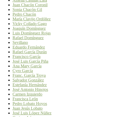
Amelia Casillas Lara
Juan Chacón Coronil
Sonia Chacón Gil
Pedro Chacón
María Clavijo Ordóñez
Vicky Collado Gago
Joaquín Domínguez
Luis Domínguez Rojas
Rafael Domínguez
Sevillano
Eduardo Fernández
Rafael García Durán
Francisco García
José Luis García Piña
Ana Mary García
Cyro García
Franc. García Troya
Salvador González
Estefanía Hernández
José Antonio Hinojos
Carmen Izquierdo
Francisca León
Pedro Lobato Hoyos
Juan Jesús Lobato
José Luis López Núñez