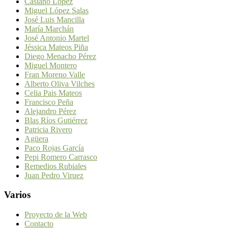
Casiano López
Miguel López Salas
José Luis Mancilla
María Marchán
José Antonio Martel
Jéssica Mateos Piña
Diego Menacho Pérez
Miguel Montero
Fran Moreno Valle
Alberto Oliva Vilches
Celia Pais Mateos
Francisco Peña
Alejandro Pérez
Blas Ríos Gutiérrez
Patricia Rivero
Agüera
Paco Rojas García
Pepi Romero Carrasco
Remedios Rubiales
Juan Pedro Viruez
Varios
Proyecto de la Web
Contacto