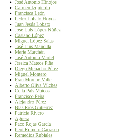
José Antonio Hinojos
Carmen Izquierdo
Francisca León
Pedro Lobato Hoyos
Juan Jesús Lobato
José Luis López Núñez
Casiano López
Miguel López Salas
José Luis Mancilla
María Marchán
José Antonio Martel
Jéssica Mateos Piña
Diego Menacho Pérez
Miguel Montero
Fran Moreno Valle
Alberto Oliva Vilches
Celia Pais Mateos
Francisco Peña
Alejandro Pérez
Blas Ríos Gutiérrez
Patricia Rivero
Agüera
Paco Rojas García
Pepi Romero Carrasco
Remedios Rubiales