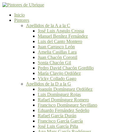
Inicio
Pintores
Apellidos de la A a la C
José Luis Angulo Crossa
Manuel Benítez Fernández
Luis del Canto Montero
Juan Carrasco León
Amelia Casillas Lara
Juan Chacón Coronil
Sonia Chacón Gil
Pedro David Chacón Gordillo
María Clavijo Ordóñez
Vicky Collado Gago
Apellidos de la D a la G
Joaquín Domínguez Ordóñez
Luis Domínguez Rojas
Rafael Domínguez Romero
Francisco Domínguez Sevillano
Eduardo Fernández Sedeño
Rafael García Durán
Francisco García García
José Luis García Piña
Ana Mary García Rodríguez