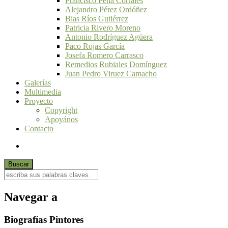
Francisco Peña Corrales
Alejandro Pérez Ordóñez
Blas Ríos Gutiérrez
Patricia Rivero Moreno
Antonio Rodríguez Agüera
Paco Rojas García
Josefa Romero Carrasco
Remedios Rubiales Domínguez
Juan Pedro Viruez Camacho
Galerías
Multimedia
Proyecto
Copyright
Apoyános
Contacto
Navegar a
Biografías Pintores