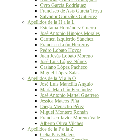
Cyro García Rodríguez
Francisco de Asís García Troya
Salvador González Gutiérrez
Apellidos de la H a la L
Estefanía Hernández Guerra
José Antonio Hinojos Morales
Carmen Izquierdo Sánchez
Francisca León Herreros
Pedro Lobato Hoyos
Juan Jesús Lobato Moreno
José Luis López Núñez
Casiano López Pacheco
Miguel López Salas
Apellidos de la M a la O
José Luis Mancilla Angulo
María Marchán Fernández
José Antonio Martel Guerrero
Jéssica Mateos Piña
Diego Menacho Pérez
Miguel Montero Román
Francisco Javier Moreno Valle
Alberto Oliva Vilches
Apellidos de la P a la Z
Celia Pais Mateos