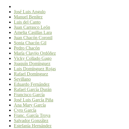
José Luis Angulo
Manuel Benítez
Luis del Canto
Juan Carrasco León
Amelia Casillas Lara
Juan Chacón Coronil
Sonia Chacón Gil
Pedro Chacón
María Clavijo Ordóñez
Vicky Collado Gago
Joaquín Domínguez
Luis Domínguez Rojas
Rafael Domínguez
Sevillano
Eduardo Fernández
Rafael García Durán
Francisco García
José Luis García Piña
Ana Mary García
Cyro García
Franc. García Troya
Salvador González
Estefanía Hernández