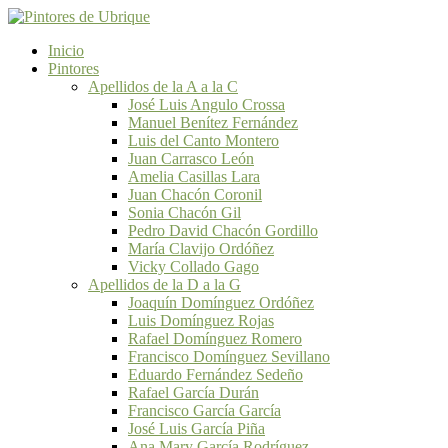
Inicio
Pintores
Apellidos de la A a la C
José Luis Angulo Crossa
Manuel Benítez Fernández
Luis del Canto Montero
Juan Carrasco León
Amelia Casillas Lara
Juan Chacón Coronil
Sonia Chacón Gil
Pedro David Chacón Gordillo
María Clavijo Ordóñez
Vicky Collado Gago
Apellidos de la D a la G
Joaquín Domínguez Ordóñez
Luis Domínguez Rojas
Rafael Domínguez Romero
Francisco Domínguez Sevillano
Eduardo Fernández Sedeño
Rafael García Durán
Francisco García García
José Luis García Piña
Ana Mary García Rodríguez