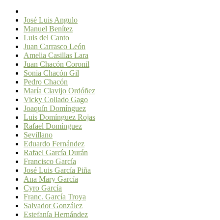
José Luis Angulo
Manuel Benítez
Luis del Canto
Juan Carrasco León
Amelia Casillas Lara
Juan Chacón Coronil
Sonia Chacón Gil
Pedro Chacón
María Clavijo Ordóñez
Vicky Collado Gago
Joaquín Domínguez
Luis Domínguez Rojas
Rafael Domínguez
Sevillano
Eduardo Fernández
Rafael García Durán
Francisco García
José Luis García Piña
Ana Mary García
Cyro García
Franc. García Troya
Salvador González
Estefanía Hernández