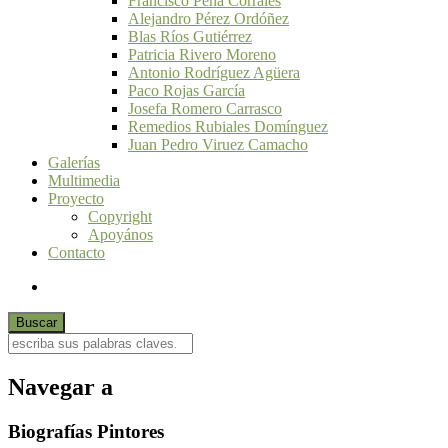
Francisco Peña Corrales
Alejandro Pérez Ordóñez
Blas Ríos Gutiérrez
Patricia Rivero Moreno
Antonio Rodríguez Agüera
Paco Rojas García
Josefa Romero Carrasco
Remedios Rubiales Domínguez
Juan Pedro Viruez Camacho
Galerías
Multimedia
Proyecto
Copyright
Apoyános
Contacto
Navegar a
Biografías Pintores