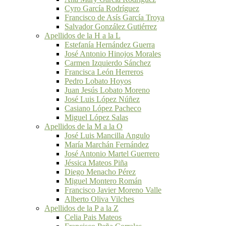
Cyro García Rodríguez
Francisco de Asís García Troya
Salvador González Gutiérrez
Apellidos de la H a la L
Estefanía Hernández Guerra
José Antonio Hinojos Morales
Carmen Izquierdo Sánchez
Francisca León Herreros
Pedro Lobato Hoyos
Juan Jesús Lobato Moreno
José Luis López Núñez
Casiano López Pacheco
Miguel López Salas
Apellidos de la M a la O
José Luis Mancilla Angulo
María Marchán Fernández
José Antonio Martel Guerrero
Jéssica Mateos Piña
Diego Menacho Pérez
Miguel Montero Román
Francisco Javier Moreno Valle
Alberto Oliva Vilches
Apellidos de la P a la Z
Celia Pais Mateos