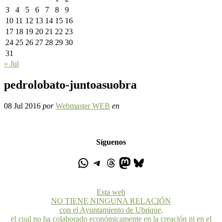
3
4
5
6
7
8
9
10
11
12
13
14
15
16
17
18
19
20
21
22
23
24
25
26
27
28
29
30
31
« Jul
pedrolobato-juntoasuobra
08 Jul 2016
por
Webmaster WEB
en
Síguenos
Esta web
NO TIENE NINGUNA RELACIÓN
con el Ayuntamiento de Ubrique,
el cual no ha colaborado económicamente en la creación ni en el