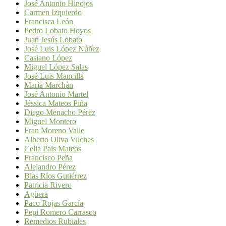
José Antonio Hinojos
Carmen Izquierdo
Francisca León
Pedro Lobato Hoyos
Juan Jesús Lobato
José Luis López Núñez
Casiano López
Miguel López Salas
José Luis Mancilla
María Marchán
José Antonio Martel
Jéssica Mateos Piña
Diego Menacho Pérez
Miguel Montero
Fran Moreno Valle
Alberto Oliva Vilches
Celia Pais Mateos
Francisco Peña
Alejandro Pérez
Blas Ríos Gutiérrez
Patricia Rivero
Agüera
Paco Rojas García
Pepi Romero Carrasco
Remedios Rubiales