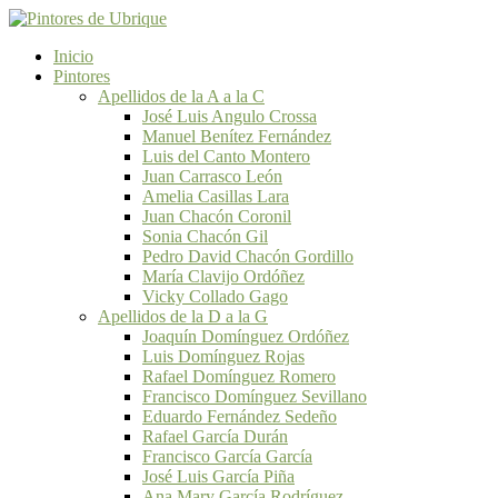
Inicio
Pintores
Apellidos de la A a la C
José Luis Angulo Crossa
Manuel Benítez Fernández
Luis del Canto Montero
Juan Carrasco León
Amelia Casillas Lara
Juan Chacón Coronil
Sonia Chacón Gil
Pedro David Chacón Gordillo
María Clavijo Ordóñez
Vicky Collado Gago
Apellidos de la D a la G
Joaquín Domínguez Ordóñez
Luis Domínguez Rojas
Rafael Domínguez Romero
Francisco Domínguez Sevillano
Eduardo Fernández Sedeño
Rafael García Durán
Francisco García García
José Luis García Piña
Ana Mary García Rodríguez