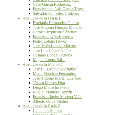
Cyro García Rodríguez
Francisco de Asís García Troya
Salvador González Gutiérrez
Apellidos de la H a la L
Estefanía Hernández Guerra
José Antonio Hinojos Morales
Carmen Izquierdo Sánchez
Francisca León Herreros
Pedro Lobato Hoyos
Juan Jesús Lobato Moreno
José Luis López Núñez
Casiano López Pacheco
Miguel López Salas
Apellidos de la M a la O
José Luis Mancilla Angulo
María Marchán Fernández
José Antonio Martel Guerrero
Jéssica Mateos Piña
Diego Menacho Pérez
Miguel Montero Román
Francisco Javier Moreno Valle
Alberto Oliva Vilches
Apellidos de la P a la Z
Celia Pais Mateos