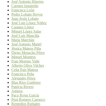
José Antonio Hinojos
Carmen Izquierdo
Francisca León
Pedro Lobato Hoyos
Juan Jesús Lobato
José Luis López Núñez
Casiano López
Miguel López Salas
José Luis Mancilla
María Marchán
José Antonio Martel
Jéssica Mateos Piña
Diego Menacho Pérez
Miguel Montero
Fran Moreno Valle
Alberto Oliva Vilches
Celia Pais Mateos
Francisco Peña
Alejandro Pérez
Blas Ríos Gutiérrez
Patricia Rivero
Agüera
Paco Rojas García
Pepi Romero Carrasco
Remedios Rubiales