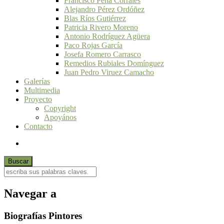
Francisco Peña Corrales
Alejandro Pérez Ordóñez
Blas Ríos Gutiérrez
Patricia Rivero Moreno
Antonio Rodríguez Agüera
Paco Rojas García
Josefa Romero Carrasco
Remedios Rubiales Domínguez
Juan Pedro Viruez Camacho
Galerías
Multimedia
Proyecto
Copyright
Apoyános
Contacto
Navegar a
Biografías Pintores