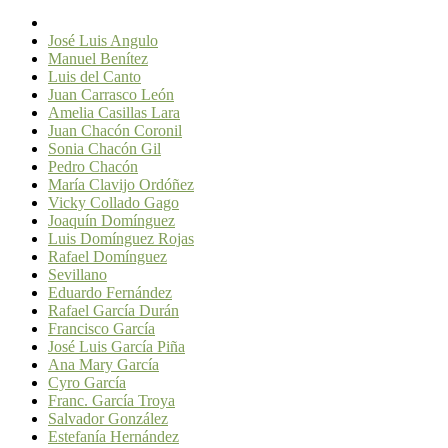
José Luis Angulo
Manuel Benítez
Luis del Canto
Juan Carrasco León
Amelia Casillas Lara
Juan Chacón Coronil
Sonia Chacón Gil
Pedro Chacón
María Clavijo Ordóñez
Vicky Collado Gago
Joaquín Domínguez
Luis Domínguez Rojas
Rafael Domínguez
Sevillano
Eduardo Fernández
Rafael García Durán
Francisco García
José Luis García Piña
Ana Mary García
Cyro García
Franc. García Troya
Salvador González
Estefanía Hernández