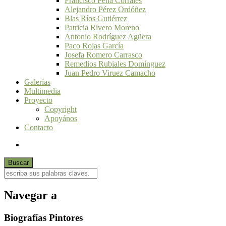
Francisco Peña Corrales
Alejandro Pérez Ordóñez
Blas Ríos Gutiérrez
Patricia Rivero Moreno
Antonio Rodríguez Agüera
Paco Rojas García
Josefa Romero Carrasco
Remedios Rubiales Domínguez
Juan Pedro Viruez Camacho
Galerías
Multimedia
Proyecto
Copyright
Apoyános
Contacto
Navegar a
Biografías Pintores