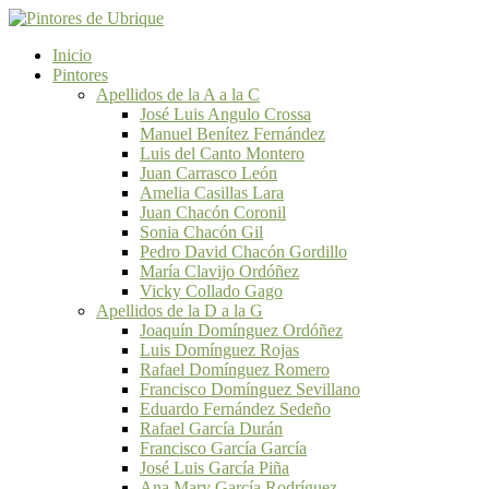
Inicio
Pintores
Apellidos de la A a la C
José Luis Angulo Crossa
Manuel Benítez Fernández
Luis del Canto Montero
Juan Carrasco León
Amelia Casillas Lara
Juan Chacón Coronil
Sonia Chacón Gil
Pedro David Chacón Gordillo
María Clavijo Ordóñez
Vicky Collado Gago
Apellidos de la D a la G
Joaquín Domínguez Ordóñez
Luis Domínguez Rojas
Rafael Domínguez Romero
Francisco Domínguez Sevillano
Eduardo Fernández Sedeño
Rafael García Durán
Francisco García García
José Luis García Piña
Ana Mary García Rodríguez