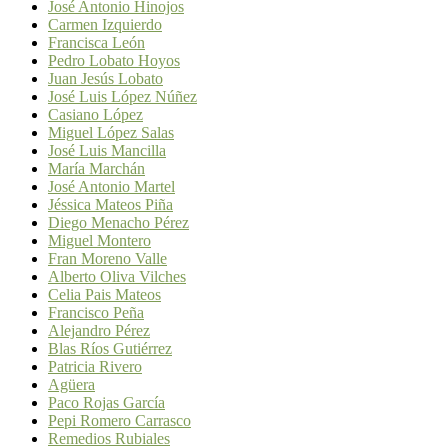
José Antonio Hinojos
Carmen Izquierdo
Francisca León
Pedro Lobato Hoyos
Juan Jesús Lobato
José Luis López Núñez
Casiano López
Miguel López Salas
José Luis Mancilla
María Marchán
José Antonio Martel
Jéssica Mateos Piña
Diego Menacho Pérez
Miguel Montero
Fran Moreno Valle
Alberto Oliva Vilches
Celia Pais Mateos
Francisco Peña
Alejandro Pérez
Blas Ríos Gutiérrez
Patricia Rivero
Agüera
Paco Rojas García
Pepi Romero Carrasco
Remedios Rubiales