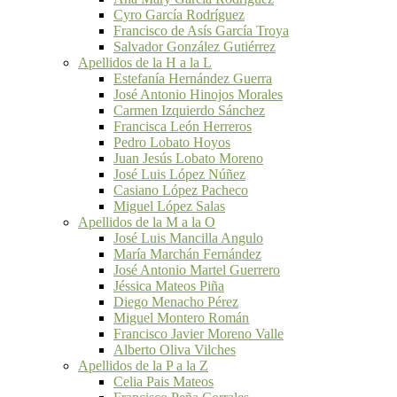
Cyro García Rodríguez
Francisco de Asís García Troya
Salvador González Gutiérrez
Apellidos de la H a la L
Estefanía Hernández Guerra
José Antonio Hinojos Morales
Carmen Izquierdo Sánchez
Francisca León Herreros
Pedro Lobato Hoyos
Juan Jesús Lobato Moreno
José Luis López Núñez
Casiano López Pacheco
Miguel López Salas
Apellidos de la M a la O
José Luis Mancilla Angulo
María Marchán Fernández
José Antonio Martel Guerrero
Jéssica Mateos Piña
Diego Menacho Pérez
Miguel Montero Román
Francisco Javier Moreno Valle
Alberto Oliva Vilches
Apellidos de la P a la Z
Celia Pais Mateos