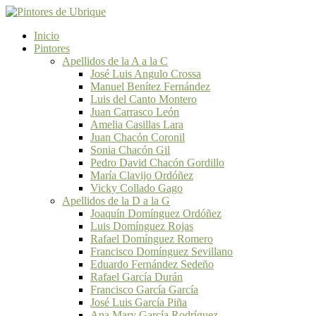
Inicio
Pintores
Apellidos de la A a la C
José Luis Angulo Crossa
Manuel Benítez Fernández
Luis del Canto Montero
Juan Carrasco León
Amelia Casillas Lara
Juan Chacón Coronil
Sonia Chacón Gil
Pedro David Chacón Gordillo
María Clavijo Ordóñez
Vicky Collado Gago
Apellidos de la D a la G
Joaquín Domínguez Ordóñez
Luis Domínguez Rojas
Rafael Domínguez Romero
Francisco Domínguez Sevillano
Eduardo Fernández Sedeño
Rafael García Durán
Francisco García García
José Luis García Piña
Ana Mary García Rodríguez