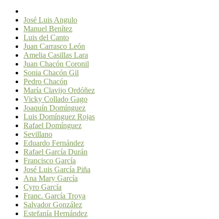
José Luis Angulo
Manuel Benítez
Luis del Canto
Juan Carrasco León
Amelia Casillas Lara
Juan Chacón Coronil
Sonia Chacón Gil
Pedro Chacón
María Clavijo Ordóñez
Vicky Collado Gago
Joaquín Domínguez
Luis Domínguez Rojas
Rafael Domínguez
Sevillano
Eduardo Fernández
Rafael García Durán
Francisco García
José Luis García Piña
Ana Mary García
Cyro García
Franc. García Troya
Salvador González
Estefanía Hernández