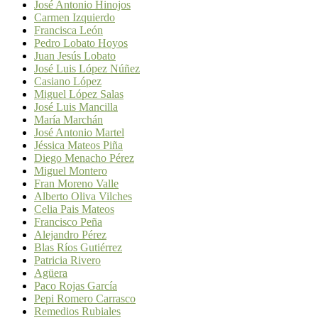
José Antonio Hinojos
Carmen Izquierdo
Francisca León
Pedro Lobato Hoyos
Juan Jesús Lobato
José Luis López Núñez
Casiano López
Miguel López Salas
José Luis Mancilla
María Marchán
José Antonio Martel
Jéssica Mateos Piña
Diego Menacho Pérez
Miguel Montero
Fran Moreno Valle
Alberto Oliva Vilches
Celia Pais Mateos
Francisco Peña
Alejandro Pérez
Blas Ríos Gutiérrez
Patricia Rivero
Agüera
Paco Rojas García
Pepi Romero Carrasco
Remedios Rubiales