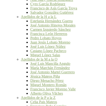
Cyro García Rodríguez
Francisco de Asís García Troya
Salvador González Gutiérrez
Apellidos de la H a la L
Estefanía Hernández Guerra
José Antonio Hinojos Morales
Carmen Izquierdo Sánchez
Francisca León Herreros
Pedro Lobato Hoyos
Juan Jesús Lobato Moreno
José Luis López Núñez
Casiano López Pacheco
Miguel López Salas
Apellidos de la M a la O
José Luis Mancilla Angulo
María Marchán Fernández
José Antonio Martel Guerrero
Jéssica Mateos Piña
Diego Menacho Pérez
Miguel Montero Román
Francisco Javier Moreno Valle
Alberto Oliva Vilches
Apellidos de la P a la Z
Celia Pais Mateos