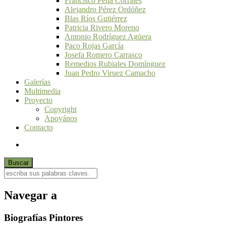
Francisco Peña Corrales
Alejandro Pérez Ordóñez
Blas Ríos Gutiérrez
Patricia Rivero Moreno
Antonio Rodríguez Agüera
Paco Rojas García
Josefa Romero Carrasco
Remedios Rubiales Domínguez
Juan Pedro Viruez Camacho
Galerías
Multimedia
Proyecto
Copyright
Apoyános
Contacto
Navegar a
Biografías Pintores