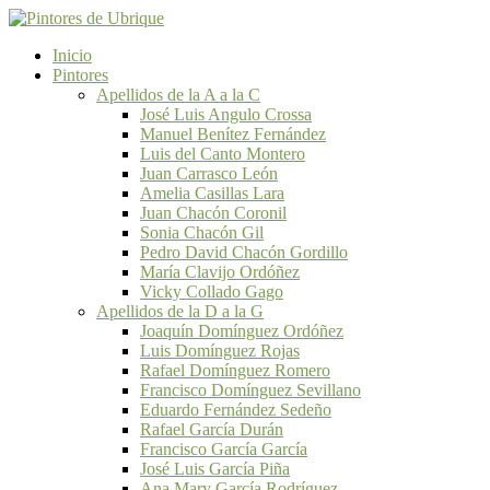
Inicio
Pintores
Apellidos de la A a la C
José Luis Angulo Crossa
Manuel Benítez Fernández
Luis del Canto Montero
Juan Carrasco León
Amelia Casillas Lara
Juan Chacón Coronil
Sonia Chacón Gil
Pedro David Chacón Gordillo
María Clavijo Ordóñez
Vicky Collado Gago
Apellidos de la D a la G
Joaquín Domínguez Ordóñez
Luis Domínguez Rojas
Rafael Domínguez Romero
Francisco Domínguez Sevillano
Eduardo Fernández Sedeño
Rafael García Durán
Francisco García García
José Luis García Piña
Ana Mary García Rodríguez