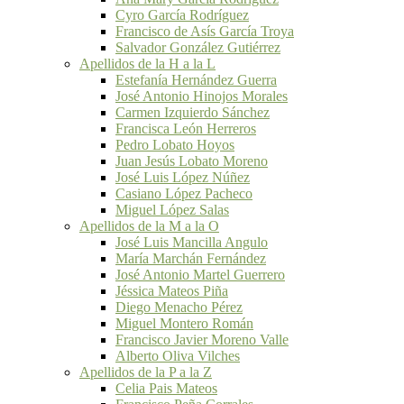
Cyro García Rodríguez
Francisco de Asís García Troya
Salvador González Gutiérrez
Apellidos de la H a la L
Estefanía Hernández Guerra
José Antonio Hinojos Morales
Carmen Izquierdo Sánchez
Francisca León Herreros
Pedro Lobato Hoyos
Juan Jesús Lobato Moreno
José Luis López Núñez
Casiano López Pacheco
Miguel López Salas
Apellidos de la M a la O
José Luis Mancilla Angulo
María Marchán Fernández
José Antonio Martel Guerrero
Jéssica Mateos Piña
Diego Menacho Pérez
Miguel Montero Román
Francisco Javier Moreno Valle
Alberto Oliva Vilches
Apellidos de la P a la Z
Celia Pais Mateos