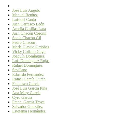
José Luis Angulo
Manuel Benítez
Luis del Canto
Juan Carrasco León
Amelia Casillas Lara
Juan Chacón Coronil
Sonia Chacón Gil
Pedro Chacón
María Clavijo Ordóñez
Vicky Collado Gago
Joaquín Domínguez
Luis Domínguez Rojas
Rafael Domínguez
Sevillano
Eduardo Fernández
Rafael García Durán
Francisco García
José Luis García Piña
Ana Mary García
Cyro García
Franc. García Troya
Salvador González
Estefanía Hernández