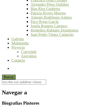
Francisco Peña Corrales
Alejandro Pérez Ordóñez
Blas Ríos Gutiérrez
Patricia Rivero Moreno
Antonio Rodríguez Agüera
Paco Rojas García
Josefa Romero Carrasco
Remedios Rubiales Domínguez
Juan Pedro Viruez Camacho
Galerías
Multimedia
Proyecto
Copyright
Apoyános
Contacto
Navegar a
Biografías Pintores