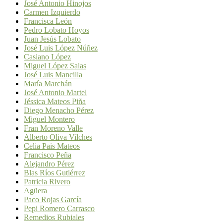
José Antonio Hinojos
Carmen Izquierdo
Francisca León
Pedro Lobato Hoyos
Juan Jesús Lobato
José Luis López Núñez
Casiano López
Miguel López Salas
José Luis Mancilla
María Marchán
José Antonio Martel
Jéssica Mateos Piña
Diego Menacho Pérez
Miguel Montero
Fran Moreno Valle
Alberto Oliva Vilches
Celia Pais Mateos
Francisco Peña
Alejandro Pérez
Blas Ríos Gutiérrez
Patricia Rivero
Agüera
Paco Rojas García
Pepi Romero Carrasco
Remedios Rubiales