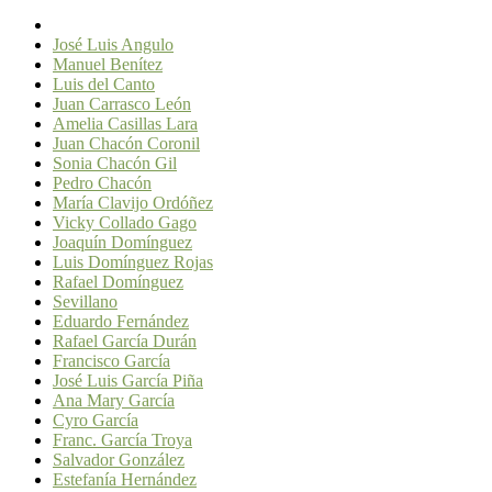
José Luis Angulo
Manuel Benítez
Luis del Canto
Juan Carrasco León
Amelia Casillas Lara
Juan Chacón Coronil
Sonia Chacón Gil
Pedro Chacón
María Clavijo Ordóñez
Vicky Collado Gago
Joaquín Domínguez
Luis Domínguez Rojas
Rafael Domínguez
Sevillano
Eduardo Fernández
Rafael García Durán
Francisco García
José Luis García Piña
Ana Mary García
Cyro García
Franc. García Troya
Salvador González
Estefanía Hernández