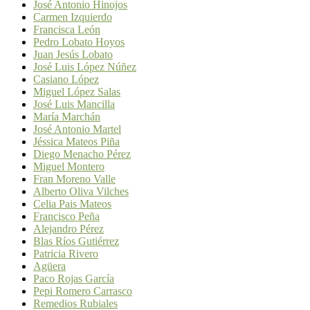
José Antonio Hinojos
Carmen Izquierdo
Francisca León
Pedro Lobato Hoyos
Juan Jesús Lobato
José Luis López Núñez
Casiano López
Miguel López Salas
José Luis Mancilla
María Marchán
José Antonio Martel
Jéssica Mateos Piña
Diego Menacho Pérez
Miguel Montero
Fran Moreno Valle
Alberto Oliva Vilches
Celia Pais Mateos
Francisco Peña
Alejandro Pérez
Blas Ríos Gutiérrez
Patricia Rivero
Agüera
Paco Rojas García
Pepi Romero Carrasco
Remedios Rubiales