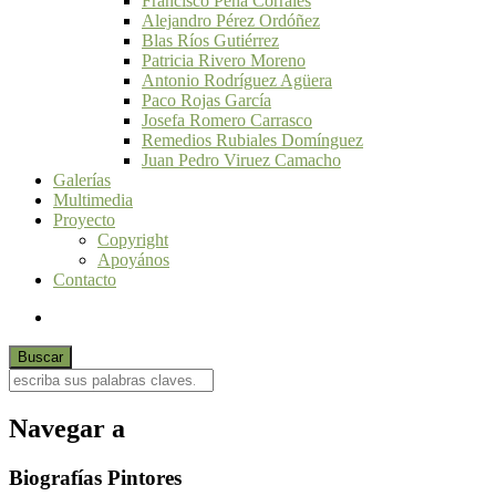
Francisco Peña Corrales
Alejandro Pérez Ordóñez
Blas Ríos Gutiérrez
Patricia Rivero Moreno
Antonio Rodríguez Agüera
Paco Rojas García
Josefa Romero Carrasco
Remedios Rubiales Domínguez
Juan Pedro Viruez Camacho
Galerías
Multimedia
Proyecto
Copyright
Apoyános
Contacto
Navegar a
Biografías Pintores