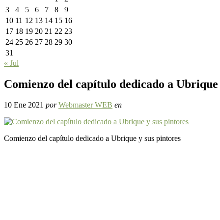
3
4
5
6
7
8
9
10
11
12
13
14
15
16
17
18
19
20
21
22
23
24
25
26
27
28
29
30
31
« Jul
Comienzo del capítulo dedicado a Ubrique 
10 Ene 2021
por
Webmaster WEB
en
Comienzo del capítulo dedicado a Ubrique y sus pintores