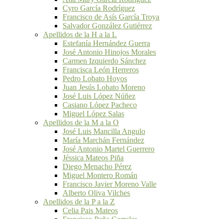
Cyro García Rodríguez
Francisco de Asís García Troya
Salvador González Gutiérrez
Apellidos de la H a la L
Estefanía Hernández Guerra
José Antonio Hinojos Morales
Carmen Izquierdo Sánchez
Francisca León Herreros
Pedro Lobato Hoyos
Juan Jesús Lobato Moreno
José Luis López Núñez
Casiano López Pacheco
Miguel López Salas
Apellidos de la M a la O
José Luis Mancilla Angulo
María Marchán Fernández
José Antonio Martel Guerrero
Jéssica Mateos Piña
Diego Menacho Pérez
Miguel Montero Román
Francisco Javier Moreno Valle
Alberto Oliva Vilches
Apellidos de la P a la Z
Celia Pais Mateos