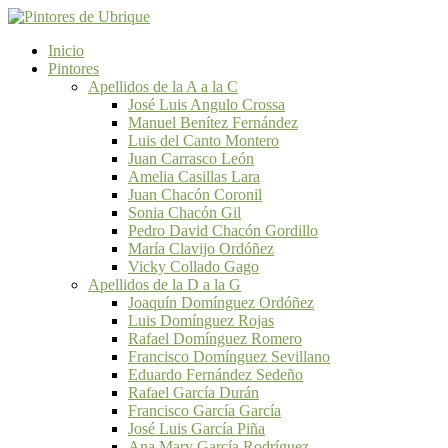
Inicio
Pintores
Apellidos de la A a la C
José Luis Angulo Crossa
Manuel Benítez Fernández
Luis del Canto Montero
Juan Carrasco León
Amelia Casillas Lara
Juan Chacón Coronil
Sonia Chacón Gil
Pedro David Chacón Gordillo
María Clavijo Ordóñez
Vicky Collado Gago
Apellidos de la D a la G
Joaquín Domínguez Ordóñez
Luis Domínguez Rojas
Rafael Domínguez Romero
Francisco Domínguez Sevillano
Eduardo Fernández Sedeño
Rafael García Durán
Francisco García García
José Luis García Piña
Ana Mary García Rodríguez