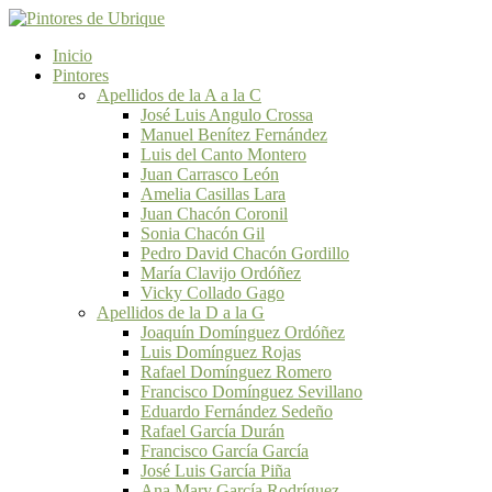
Inicio
Pintores
Apellidos de la A a la C
José Luis Angulo Crossa
Manuel Benítez Fernández
Luis del Canto Montero
Juan Carrasco León
Amelia Casillas Lara
Juan Chacón Coronil
Sonia Chacón Gil
Pedro David Chacón Gordillo
María Clavijo Ordóñez
Vicky Collado Gago
Apellidos de la D a la G
Joaquín Domínguez Ordóñez
Luis Domínguez Rojas
Rafael Domínguez Romero
Francisco Domínguez Sevillano
Eduardo Fernández Sedeño
Rafael García Durán
Francisco García García
José Luis García Piña
Ana Mary García Rodríguez