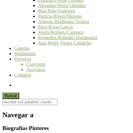
Francisco Peña Corrales
Alejandro Pérez Ordóñez
Blas Ríos Gutiérrez
Patricia Rivero Moreno
Antonio Rodríguez Agüera
Paco Rojas García
Josefa Romero Carrasco
Remedios Rubiales Domínguez
Juan Pedro Viruez Camacho
Galerías
Multimedia
Proyecto
Copyright
Apoyános
Contacto
Navegar a
Biografías Pintores