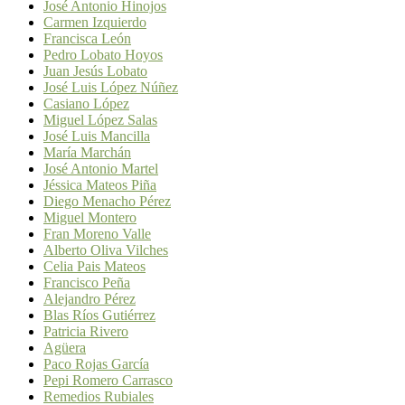
José Antonio Hinojos
Carmen Izquierdo
Francisca León
Pedro Lobato Hoyos
Juan Jesús Lobato
José Luis López Núñez
Casiano López
Miguel López Salas
José Luis Mancilla
María Marchán
José Antonio Martel
Jéssica Mateos Piña
Diego Menacho Pérez
Miguel Montero
Fran Moreno Valle
Alberto Oliva Vilches
Celia Pais Mateos
Francisco Peña
Alejandro Pérez
Blas Ríos Gutiérrez
Patricia Rivero
Agüera
Paco Rojas García
Pepi Romero Carrasco
Remedios Rubiales