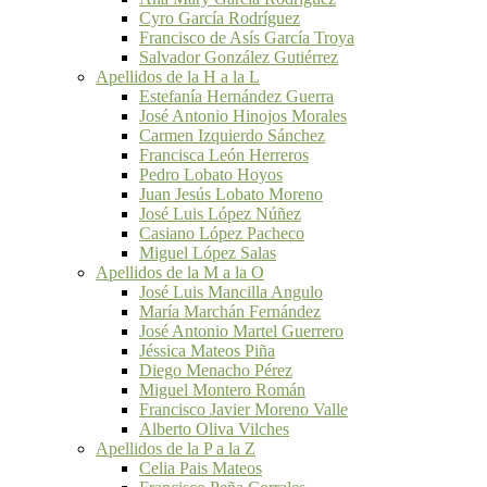
Cyro García Rodríguez
Francisco de Asís García Troya
Salvador González Gutiérrez
Apellidos de la H a la L
Estefanía Hernández Guerra
José Antonio Hinojos Morales
Carmen Izquierdo Sánchez
Francisca León Herreros
Pedro Lobato Hoyos
Juan Jesús Lobato Moreno
José Luis López Núñez
Casiano López Pacheco
Miguel López Salas
Apellidos de la M a la O
José Luis Mancilla Angulo
María Marchán Fernández
José Antonio Martel Guerrero
Jéssica Mateos Piña
Diego Menacho Pérez
Miguel Montero Román
Francisco Javier Moreno Valle
Alberto Oliva Vilches
Apellidos de la P a la Z
Celia Pais Mateos