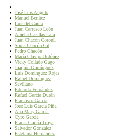
José Luis Angulo
Manuel Benítez
Luis del Canto
Juan Carrasco León
Amelia Casillas Lara
Juan Chacón Coronil
Sonia Chacón Gil
Pedro Chacón
María Clavijo Ordóñez
Vicky Collado Gago
Joaquín Domínguez
Luis Domínguez Rojas
Rafael Domínguez
Sevillano
Eduardo Fernández
Rafael García Durán
Francisco García
José Luis García Piña
Ana Mary García
Cyro García
Franc. García Troya
Salvador González
Estefanía Hernández