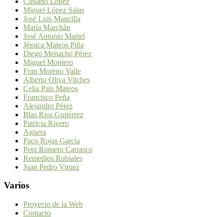
Casiano López
Miguel López Salas
José Luis Mancilla
María Marchán
José Antonio Martel
Jéssica Mateos Piña
Diego Menacho Pérez
Miguel Montero
Fran Moreno Valle
Alberto Oliva Vilches
Celia Pais Mateos
Francisco Peña
Alejandro Pérez
Blas Ríos Gutiérrez
Patricia Rivero
Agüera
Paco Rojas García
Pepi Romero Carrasco
Remedios Rubiales
Juan Pedro Viruez
Varios
Proyecto de la Web
Contacto