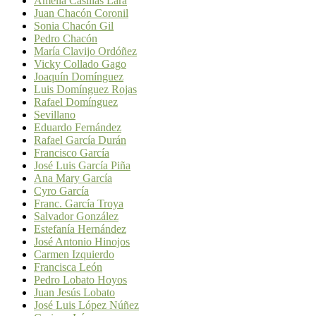
Amelia Casillas Lara
Juan Chacón Coronil
Sonia Chacón Gil
Pedro Chacón
María Clavijo Ordóñez
Vicky Collado Gago
Joaquín Domínguez
Luis Domínguez Rojas
Rafael Domínguez
Sevillano
Eduardo Fernández
Rafael García Durán
Francisco García
José Luis García Piña
Ana Mary García
Cyro García
Franc. García Troya
Salvador González
Estefanía Hernández
José Antonio Hinojos
Carmen Izquierdo
Francisca León
Pedro Lobato Hoyos
Juan Jesús Lobato
José Luis López Núñez