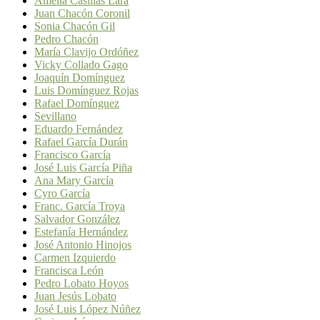
Amelia Casillas Lara
Juan Chacón Coronil
Sonia Chacón Gil
Pedro Chacón
María Clavijo Ordóñez
Vicky Collado Gago
Joaquín Domínguez
Luis Domínguez Rojas
Rafael Domínguez
Sevillano
Eduardo Fernández
Rafael García Durán
Francisco García
José Luis García Piña
Ana Mary García
Cyro García
Franc. García Troya
Salvador González
Estefanía Hernández
José Antonio Hinojos
Carmen Izquierdo
Francisca León
Pedro Lobato Hoyos
Juan Jesús Lobato
José Luis López Núñez