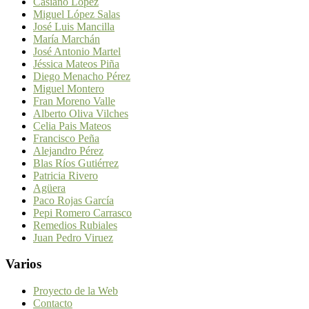
Casiano López
Miguel López Salas
José Luis Mancilla
María Marchán
José Antonio Martel
Jéssica Mateos Piña
Diego Menacho Pérez
Miguel Montero
Fran Moreno Valle
Alberto Oliva Vilches
Celia Pais Mateos
Francisco Peña
Alejandro Pérez
Blas Ríos Gutiérrez
Patricia Rivero
Agüera
Paco Rojas García
Pepi Romero Carrasco
Remedios Rubiales
Juan Pedro Viruez
Varios
Proyecto de la Web
Contacto