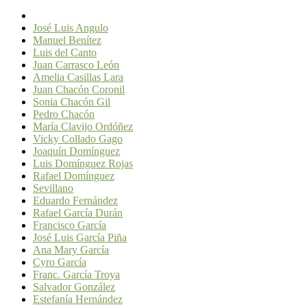
José Luis Angulo
Manuel Benítez
Luis del Canto
Juan Carrasco León
Amelia Casillas Lara
Juan Chacón Coronil
Sonia Chacón Gil
Pedro Chacón
María Clavijo Ordóñez
Vicky Collado Gago
Joaquín Domínguez
Luis Domínguez Rojas
Rafael Domínguez
Sevillano
Eduardo Fernández
Rafael García Durán
Francisco García
José Luis García Piña
Ana Mary García
Cyro García
Franc. García Troya
Salvador González
Estefanía Hernández