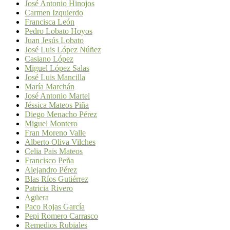
José Antonio Hinojos
Carmen Izquierdo
Francisca León
Pedro Lobato Hoyos
Juan Jesús Lobato
José Luis López Núñez
Casiano López
Miguel López Salas
José Luis Mancilla
María Marchán
José Antonio Martel
Jéssica Mateos Piña
Diego Menacho Pérez
Miguel Montero
Fran Moreno Valle
Alberto Oliva Vilches
Celia Pais Mateos
Francisco Peña
Alejandro Pérez
Blas Ríos Gutiérrez
Patricia Rivero
Agüera
Paco Rojas García
Pepi Romero Carrasco
Remedios Rubiales