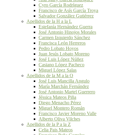
Cyro García Rodríguez
Francisco de Asís García Troya
Salvador González Gutiérrez
Apellidos de la H a la L
Estefanía Hernández Guerra
José Antonio Hinojos Morales
Carmen Izquierdo Sánchez
Francisca León Herreros
Pedro Lobato Hoyos
Juan Jesús Lobato Moreno
José Luis López Núñez
Casiano López Pacheco
Miguel López Salas
Apellidos de la M a la O
José Luis Mancilla Angulo
María Marchán Fernández
José Antonio Martel Guerrero
Jéssica Mateos Piña
Diego Menacho Pérez
Miguel Montero Román
Francisco Javier Moreno Valle
Alberto Oliva Vilches
Apellidos de la P a la Z
Celia Pais Mateos