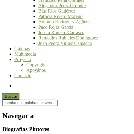
Francisco Peña Corrales
Alejandro Pérez Ordóñez
Blas Ríos Gutiérrez
Patricia Rivero Moreno
Antonio Rodríguez Agüera
Paco Rojas García
Josefa Romero Carrasco
Remedios Rubiales Domínguez
Juan Pedro Viruez Camacho
Galerías
Multimedia
Proyecto
Copyright
Apoyános
Contacto
Navegar a
Biografías Pintores