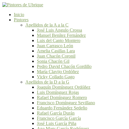
Inicio
Pintores
Apellidos de la A a la C
José Luis Angulo Crossa
Manuel Benítez Fernández
Luis del Canto Montero
Juan Carrasco León
Amelia Casillas Lara
Juan Chacón Coronil
Sonia Chacón Gil
Pedro David Chacón Gordillo
María Clavijo Ordóñez
Vicky Collado Gago
Apellidos de la D a la G
Joaquín Domínguez Ordóñez
Luis Domínguez Rojas
Rafael Domínguez Romero
Francisco Domínguez Sevillano
Eduardo Fernández Sedeño
Rafael García Durán
Francisco García García
José Luis García Piña
Ana Mary García Rodríguez