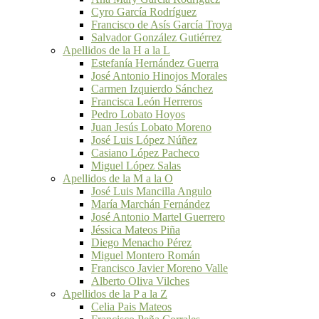
Cyro García Rodríguez
Francisco de Asís García Troya
Salvador González Gutiérrez
Apellidos de la H a la L
Estefanía Hernández Guerra
José Antonio Hinojos Morales
Carmen Izquierdo Sánchez
Francisca León Herreros
Pedro Lobato Hoyos
Juan Jesús Lobato Moreno
José Luis López Núñez
Casiano López Pacheco
Miguel López Salas
Apellidos de la M a la O
José Luis Mancilla Angulo
María Marchán Fernández
José Antonio Martel Guerrero
Jéssica Mateos Piña
Diego Menacho Pérez
Miguel Montero Román
Francisco Javier Moreno Valle
Alberto Oliva Vilches
Apellidos de la P a la Z
Celia Pais Mateos