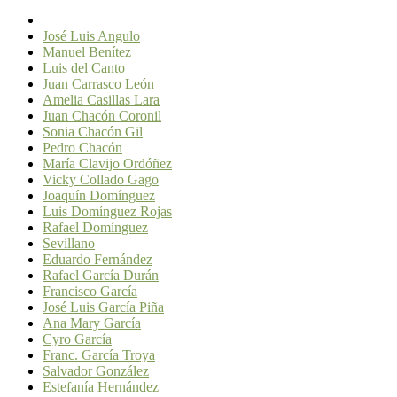
José Luis Angulo
Manuel Benítez
Luis del Canto
Juan Carrasco León
Amelia Casillas Lara
Juan Chacón Coronil
Sonia Chacón Gil
Pedro Chacón
María Clavijo Ordóñez
Vicky Collado Gago
Joaquín Domínguez
Luis Domínguez Rojas
Rafael Domínguez
Sevillano
Eduardo Fernández
Rafael García Durán
Francisco García
José Luis García Piña
Ana Mary García
Cyro García
Franc. García Troya
Salvador González
Estefanía Hernández