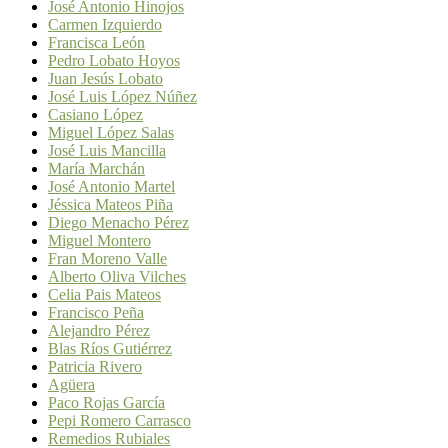
José Antonio Hinojos
Carmen Izquierdo
Francisca León
Pedro Lobato Hoyos
Juan Jesús Lobato
José Luis López Núñez
Casiano López
Miguel López Salas
José Luis Mancilla
María Marchán
José Antonio Martel
Jéssica Mateos Piña
Diego Menacho Pérez
Miguel Montero
Fran Moreno Valle
Alberto Oliva Vilches
Celia Pais Mateos
Francisco Peña
Alejandro Pérez
Blas Ríos Gutiérrez
Patricia Rivero
Agüera
Paco Rojas García
Pepi Romero Carrasco
Remedios Rubiales