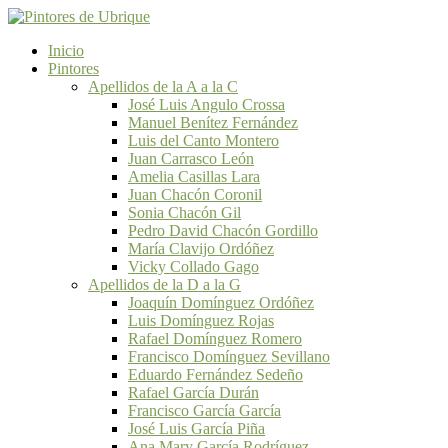
Inicio
Pintores
Apellidos de la A a la C
José Luis Angulo Crossa
Manuel Benítez Fernández
Luis del Canto Montero
Juan Carrasco León
Amelia Casillas Lara
Juan Chacón Coronil
Sonia Chacón Gil
Pedro David Chacón Gordillo
María Clavijo Ordóñez
Vicky Collado Gago
Apellidos de la D a la G
Joaquín Domínguez Ordóñez
Luis Domínguez Rojas
Rafael Domínguez Romero
Francisco Domínguez Sevillano
Eduardo Fernández Sedeño
Rafael García Durán
Francisco García García
José Luis García Piña
Ana Mary García Rodríguez