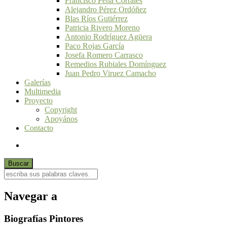
Francisco Peña Corrales
Alejandro Pérez Ordóñez
Blas Ríos Gutiérrez
Patricia Rivero Moreno
Antonio Rodríguez Agüera
Paco Rojas García
Josefa Romero Carrasco
Remedios Rubiales Domínguez
Juan Pedro Viruez Camacho
Galerías
Multimedia
Proyecto
Copyright
Apoyános
Contacto
Navegar a
Biografías Pintores