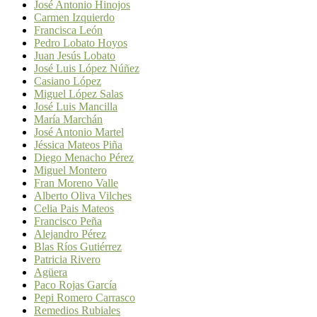
José Antonio Hinojos
Carmen Izquierdo
Francisca León
Pedro Lobato Hoyos
Juan Jesús Lobato
José Luis López Núñez
Casiano López
Miguel López Salas
José Luis Mancilla
María Marchán
José Antonio Martel
Jéssica Mateos Piña
Diego Menacho Pérez
Miguel Montero
Fran Moreno Valle
Alberto Oliva Vilches
Celia Pais Mateos
Francisco Peña
Alejandro Pérez
Blas Ríos Gutiérrez
Patricia Rivero
Agüera
Paco Rojas García
Pepi Romero Carrasco
Remedios Rubiales