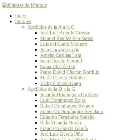
Inicio
Pintores
Apellidos de la A a la C
José Luis Angulo Crossa
Manuel Benítez Fernández
Luis del Canto Montero
Juan Carrasco León
Amelia Casillas Lara
Juan Chacón Coronil
Sonia Chacón Gil
Pedro David Chacón Gordillo
María Clavijo Ordóñez
Vicky Collado Gago
Apellidos de la D a la G
Joaquín Domínguez Ordóñez
Luis Domínguez Rojas
Rafael Domínguez Romero
Francisco Domínguez Sevillano
Eduardo Fernández Sedeño
Rafael García Durán
Francisco García García
José Luis García Piña
Ana Mary García Rodríguez