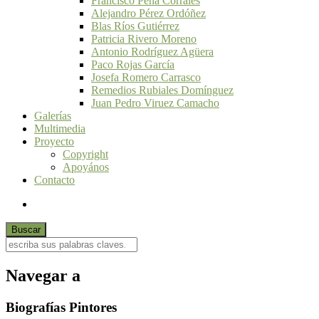
Francisco Peña Corrales
Alejandro Pérez Ordóñez
Blas Ríos Gutiérrez
Patricia Rivero Moreno
Antonio Rodríguez Agüera
Paco Rojas García
Josefa Romero Carrasco
Remedios Rubiales Domínguez
Juan Pedro Viruez Camacho
Galerías
Multimedia
Proyecto
Copyright
Apoyános
Contacto
Navegar a
Biografías Pintores