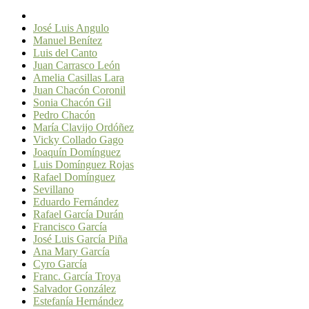
José Luis Angulo
Manuel Benítez
Luis del Canto
Juan Carrasco León
Amelia Casillas Lara
Juan Chacón Coronil
Sonia Chacón Gil
Pedro Chacón
María Clavijo Ordóñez
Vicky Collado Gago
Joaquín Domínguez
Luis Domínguez Rojas
Rafael Domínguez
Sevillano
Eduardo Fernández
Rafael García Durán
Francisco García
José Luis García Piña
Ana Mary García
Cyro García
Franc. García Troya
Salvador González
Estefanía Hernández