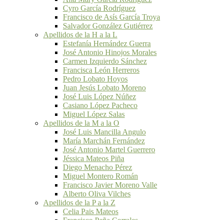
Cyro García Rodríguez
Francisco de Asís García Troya
Salvador González Gutiérrez
Apellidos de la H a la L
Estefanía Hernández Guerra
José Antonio Hinojos Morales
Carmen Izquierdo Sánchez
Francisca León Herreros
Pedro Lobato Hoyos
Juan Jesús Lobato Moreno
José Luis López Núñez
Casiano López Pacheco
Miguel López Salas
Apellidos de la M a la O
José Luis Mancilla Angulo
María Marchán Fernández
José Antonio Martel Guerrero
Jéssica Mateos Piña
Diego Menacho Pérez
Miguel Montero Román
Francisco Javier Moreno Valle
Alberto Oliva Vilches
Apellidos de la P a la Z
Celia Pais Mateos