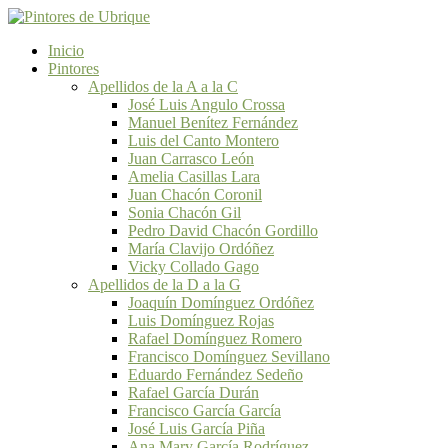
Inicio
Pintores
Apellidos de la A a la C
José Luis Angulo Crossa
Manuel Benítez Fernández
Luis del Canto Montero
Juan Carrasco León
Amelia Casillas Lara
Juan Chacón Coronil
Sonia Chacón Gil
Pedro David Chacón Gordillo
María Clavijo Ordóñez
Vicky Collado Gago
Apellidos de la D a la G
Joaquín Domínguez Ordóñez
Luis Domínguez Rojas
Rafael Domínguez Romero
Francisco Domínguez Sevillano
Eduardo Fernández Sedeño
Rafael García Durán
Francisco García García
José Luis García Piña
Ana Mary García Rodríguez