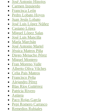
José Antonio Hinojos
Carmen Izquierdo
Francisca León
Pedro Lobato Hoyos
Juan Jesús Lobato
José Luis López Núñez
Casiano López
Miguel López Salas
José Luis Mancilla
María Marchán
José Antonio Martel
Jéssica Mateos Piña
Diego Menacho Pérez
Miguel Montero
Fran Moreno Valle
Alberto Oliva Vilches
Celia Pais Mateos
Francisco Peña
Alejandro Pérez
Blas Ríos Gutiérrez
Patricia Rivero
Agüera
Paco Rojas García
Pepi Romero Carrasco
Remedios Rubiales