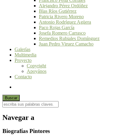
Francisco Peña Corrales
Alejandro Pérez Ordóñez
Blas Ríos Gutiérrez
Patricia Rivero Moreno
Antonio Rodríguez Agüera
Paco Rojas García
Josefa Romero Carrasco
Remedios Rubiales Domínguez
Juan Pedro Viruez Camacho
Galerías
Multimedia
Proyecto
Copyright
Apoyános
Contacto
Navegar a
Biografías Pintores