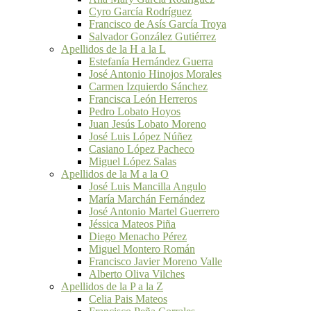
Cyro García Rodríguez
Francisco de Asís García Troya
Salvador González Gutiérrez
Apellidos de la H a la L
Estefanía Hernández Guerra
José Antonio Hinojos Morales
Carmen Izquierdo Sánchez
Francisca León Herreros
Pedro Lobato Hoyos
Juan Jesús Lobato Moreno
José Luis López Núñez
Casiano López Pacheco
Miguel López Salas
Apellidos de la M a la O
José Luis Mancilla Angulo
María Marchán Fernández
José Antonio Martel Guerrero
Jéssica Mateos Piña
Diego Menacho Pérez
Miguel Montero Román
Francisco Javier Moreno Valle
Alberto Oliva Vilches
Apellidos de la P a la Z
Celia Pais Mateos