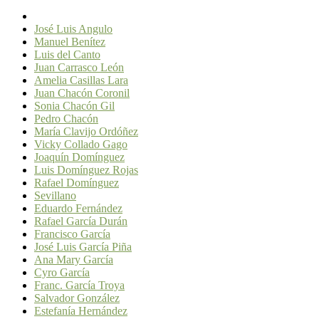
José Luis Angulo
Manuel Benítez
Luis del Canto
Juan Carrasco León
Amelia Casillas Lara
Juan Chacón Coronil
Sonia Chacón Gil
Pedro Chacón
María Clavijo Ordóñez
Vicky Collado Gago
Joaquín Domínguez
Luis Domínguez Rojas
Rafael Domínguez
Sevillano
Eduardo Fernández
Rafael García Durán
Francisco García
José Luis García Piña
Ana Mary García
Cyro García
Franc. García Troya
Salvador González
Estefanía Hernández