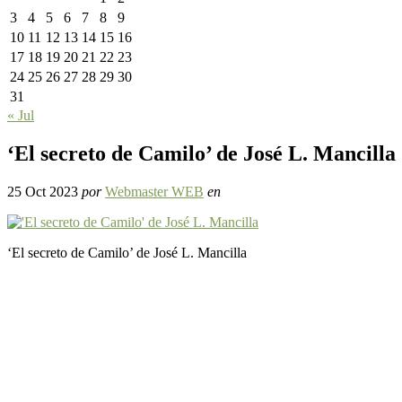
3
4
5
6
7
8
9
10
11
12
13
14
15
16
17
18
19
20
21
22
23
24
25
26
27
28
29
30
31
« Jul
‘El secreto de Camilo’ de José L. Mancilla
25 Oct 2023
por
Webmaster WEB
en
‘El secreto de Camilo’ de José L. Mancilla