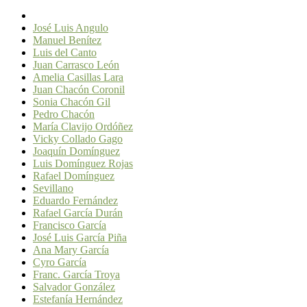
José Luis Angulo
Manuel Benítez
Luis del Canto
Juan Carrasco León
Amelia Casillas Lara
Juan Chacón Coronil
Sonia Chacón Gil
Pedro Chacón
María Clavijo Ordóñez
Vicky Collado Gago
Joaquín Domínguez
Luis Domínguez Rojas
Rafael Domínguez
Sevillano
Eduardo Fernández
Rafael García Durán
Francisco García
José Luis García Piña
Ana Mary García
Cyro García
Franc. García Troya
Salvador González
Estefanía Hernández