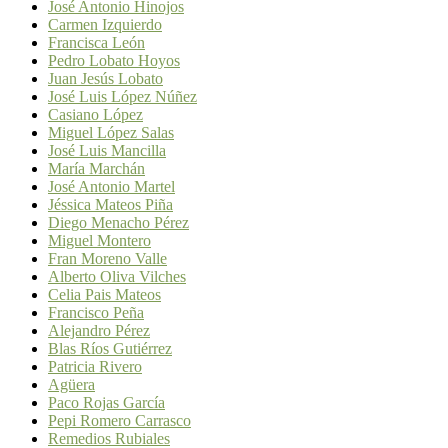
José Antonio Hinojos
Carmen Izquierdo
Francisca León
Pedro Lobato Hoyos
Juan Jesús Lobato
José Luis López Núñez
Casiano López
Miguel López Salas
José Luis Mancilla
María Marchán
José Antonio Martel
Jéssica Mateos Piña
Diego Menacho Pérez
Miguel Montero
Fran Moreno Valle
Alberto Oliva Vilches
Celia Pais Mateos
Francisco Peña
Alejandro Pérez
Blas Ríos Gutiérrez
Patricia Rivero
Agüera
Paco Rojas García
Pepi Romero Carrasco
Remedios Rubiales