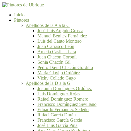
Inicio
Pintores
Apellidos de la A a la C
José Luis Angulo Crossa
Manuel Benítez Fernández
Luis del Canto Montero
Juan Carrasco León
Amelia Casillas Lara
Juan Chacón Coronil
Sonia Chacón Gil
Pedro David Chacón Gordillo
María Clavijo Ordóñez
Vicky Collado Gago
Apellidos de la D a la G
Joaquín Domínguez Ordóñez
Luis Domínguez Rojas
Rafael Domínguez Romero
Francisco Domínguez Sevillano
Eduardo Fernández Sedeño
Rafael García Durán
Francisco García García
José Luis García Piña
Ana Mary García Rodríguez