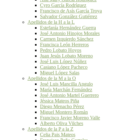
Cyro García Rodríguez
Francisco de Asís García Troya
Salvador González Gutiérrez
Apellidos de la H a la L
Estefanía Hernández Guerra
José Antonio Hinojos Morales
Carmen Izquierdo Sánchez
Francisca León Herreros
Pedro Lobato Hoyos
Juan Jesús Lobato Moreno
José Luis López Núñez
Casiano López Pacheco
Miguel López Salas
Apellidos de la M a la O
José Luis Mancilla Angulo
María Marchán Fernández
José Antonio Martel Guerrero
Jéssica Mateos Piña
Diego Menacho Pérez
Miguel Montero Román
Francisco Javier Moreno Valle
Alberto Oliva Vilches
Apellidos de la P a la Z
Celia Pais Mateos