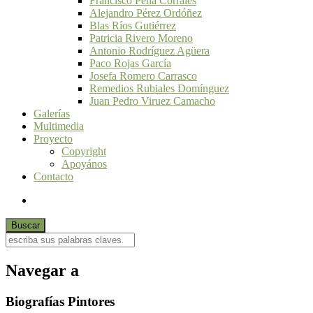
Francisco Peña Corrales
Alejandro Pérez Ordóñez
Blas Ríos Gutiérrez
Patricia Rivero Moreno
Antonio Rodríguez Agüera
Paco Rojas García
Josefa Romero Carrasco
Remedios Rubiales Domínguez
Juan Pedro Viruez Camacho
Galerías
Multimedia
Proyecto
Copyright
Apoyános
Contacto
Navegar a
Biografías Pintores