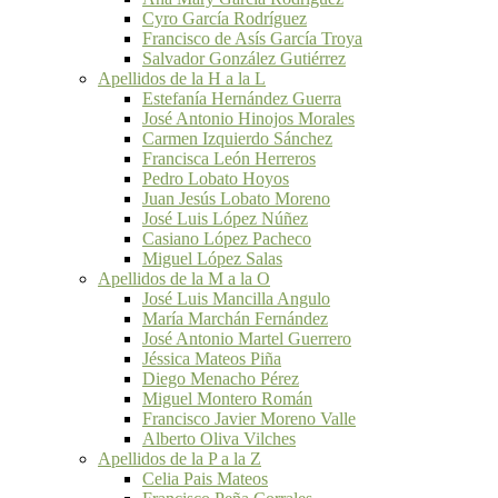
Cyro García Rodríguez
Francisco de Asís García Troya
Salvador González Gutiérrez
Apellidos de la H a la L
Estefanía Hernández Guerra
José Antonio Hinojos Morales
Carmen Izquierdo Sánchez
Francisca León Herreros
Pedro Lobato Hoyos
Juan Jesús Lobato Moreno
José Luis López Núñez
Casiano López Pacheco
Miguel López Salas
Apellidos de la M a la O
José Luis Mancilla Angulo
María Marchán Fernández
José Antonio Martel Guerrero
Jéssica Mateos Piña
Diego Menacho Pérez
Miguel Montero Román
Francisco Javier Moreno Valle
Alberto Oliva Vilches
Apellidos de la P a la Z
Celia Pais Mateos