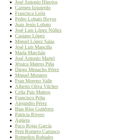
José Antonio Hinojos
Carmen Izquierdo
Francisca León
Pedro Lobato Hoyos
Juan Jesús Lobato
José Luis López Núñez
Casiano López
Miguel López Salas
José Luis Mancilla
María Marchán
José Antonio Martel
Jéssica Mateos Piña
Diego Menacho Pérez
Miguel Montero
Fran Moreno Valle
Alberto Oliva Vilches
Celia Pais Mateos
Francisco Peña
Alejandro Pérez
Blas Ríos Gutiérrez
Patricia Rivero
Agüera
Paco Rojas García
Pepi Romero Carrasco
Remedios Rubiales