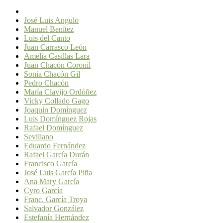
José Luis Angulo
Manuel Benítez
Luis del Canto
Juan Carrasco León
Amelia Casillas Lara
Juan Chacón Coronil
Sonia Chacón Gil
Pedro Chacón
María Clavijo Ordóñez
Vicky Collado Gago
Joaquín Domínguez
Luis Domínguez Rojas
Rafael Domínguez
Sevillano
Eduardo Fernández
Rafael García Durán
Francisco García
José Luis García Piña
Ana Mary García
Cyro García
Franc. García Troya
Salvador González
Estefanía Hernández