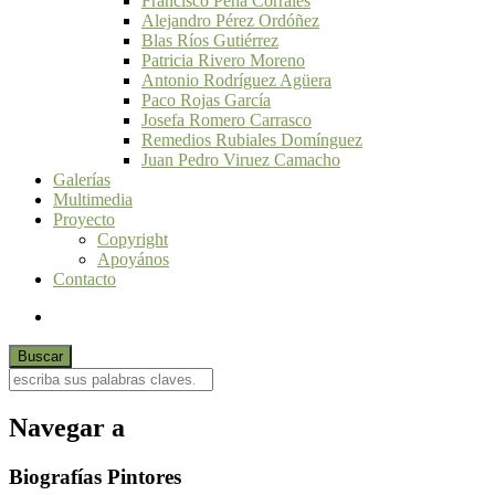
Francisco Peña Corrales
Alejandro Pérez Ordóñez
Blas Ríos Gutiérrez
Patricia Rivero Moreno
Antonio Rodríguez Agüera
Paco Rojas García
Josefa Romero Carrasco
Remedios Rubiales Domínguez
Juan Pedro Viruez Camacho
Galerías
Multimedia
Proyecto
Copyright
Apoyános
Contacto
Navegar a
Biografías Pintores