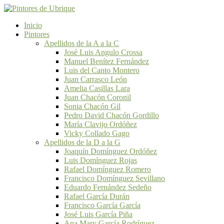
Inicio
Pintores
Apellidos de la A a la C
José Luis Angulo Crossa
Manuel Benítez Fernández
Luis del Canto Montero
Juan Carrasco León
Amelia Casillas Lara
Juan Chacón Coronil
Sonia Chacón Gil
Pedro David Chacón Gordillo
María Clavijo Ordóñez
Vicky Collado Gago
Apellidos de la D a la G
Joaquín Domínguez Ordóñez
Luis Domínguez Rojas
Rafael Domínguez Romero
Francisco Domínguez Sevillano
Eduardo Fernández Sedeño
Rafael García Durán
Francisco García García
José Luis García Piña
Ana Mary García Rodríguez