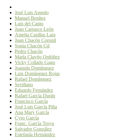
José Luis Angulo
Manuel Benítez
Luis del Canto
Juan Carrasco León
Amelia Casillas Lara
Juan Chacón Coronil
Sonia Chacón Gil
Pedro Chacón
María Clavijo Ordóñez
Vicky Collado Gago
Joaquín Domínguez
Luis Domínguez Rojas
Rafael Domínguez
Sevillano
Eduardo Fernández
Rafael García Durán
Francisco García
José Luis García Piña
Ana Mary García
Cyro García
Franc. García Troya
Salvador González
Estefanía Hernández