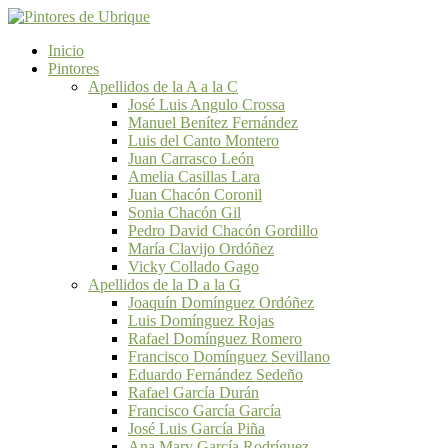
Inicio
Pintores
Apellidos de la A a la C
José Luis Angulo Crossa
Manuel Benítez Fernández
Luis del Canto Montero
Juan Carrasco León
Amelia Casillas Lara
Juan Chacón Coronil
Sonia Chacón Gil
Pedro David Chacón Gordillo
María Clavijo Ordóñez
Vicky Collado Gago
Apellidos de la D a la G
Joaquín Domínguez Ordóñez
Luis Domínguez Rojas
Rafael Domínguez Romero
Francisco Domínguez Sevillano
Eduardo Fernández Sedeño
Rafael García Durán
Francisco García García
José Luis García Piña
Ana Mary García Rodríguez