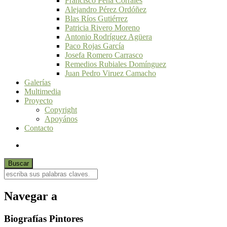
Francisco Peña Corrales
Alejandro Pérez Ordóñez
Blas Ríos Gutiérrez
Patricia Rivero Moreno
Antonio Rodríguez Agüera
Paco Rojas García
Josefa Romero Carrasco
Remedios Rubiales Domínguez
Juan Pedro Viruez Camacho
Galerías
Multimedia
Proyecto
Copyright
Apoyános
Contacto
Navegar a
Biografías Pintores