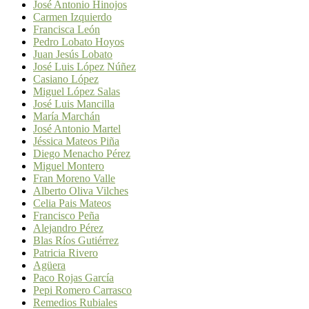
José Antonio Hinojos
Carmen Izquierdo
Francisca León
Pedro Lobato Hoyos
Juan Jesús Lobato
José Luis López Núñez
Casiano López
Miguel López Salas
José Luis Mancilla
María Marchán
José Antonio Martel
Jéssica Mateos Piña
Diego Menacho Pérez
Miguel Montero
Fran Moreno Valle
Alberto Oliva Vilches
Celia Pais Mateos
Francisco Peña
Alejandro Pérez
Blas Ríos Gutiérrez
Patricia Rivero
Agüera
Paco Rojas García
Pepi Romero Carrasco
Remedios Rubiales