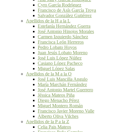
Cyro García Rodríguez
Francisco de Asís García Troya
Salvador González Gutiérrez
Apellidos de la H a la L
Estefanía Hernández Guerra
José Antonio Hinojos Morales
Carmen Izquierdo Sánchez
Francisca León Herreros
Pedro Lobato Hoyos
Juan Jesús Lobato Moreno
José Luis López Núñez
Casiano López Pacheco
Miguel López Salas
Apellidos de la M a la O
José Luis Mancilla Angulo
María Marchán Fernández
José Antonio Martel Guerrero
Jéssica Mateos Piña
Diego Menacho Pérez
Miguel Montero Román
Francisco Javier Moreno Valle
Alberto Oliva Vilches
Apellidos de la P a la Z
Celia Pais Mateos