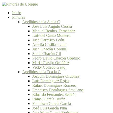
Inicio
Pintores
Apellidos de la A a la C
José Luis Angulo Crossa
Manuel Benítez Fernández
Luis del Canto Montero
Juan Carrasco León
Amelia Casillas Lara
Juan Chacón Coronil
Sonia Chacón Gil
Pedro David Chacón Gordillo
María Clavijo Ordóñez
Vicky Collado Gago
Apellidos de la D a la G
Joaquín Domínguez Ordóñez
Luis Domínguez Rojas
Rafael Domínguez Romero
Francisco Domínguez Sevillano
Eduardo Fernández Sedeño
Rafael García Durán
Francisco García García
José Luis García Piña
Ana Mary García Rodríguez