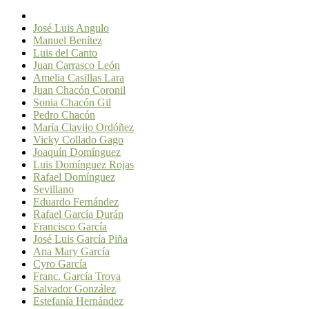
José Luis Angulo
Manuel Benítez
Luis del Canto
Juan Carrasco León
Amelia Casillas Lara
Juan Chacón Coronil
Sonia Chacón Gil
Pedro Chacón
María Clavijo Ordóñez
Vicky Collado Gago
Joaquín Domínguez
Luis Domínguez Rojas
Rafael Domínguez
Sevillano
Eduardo Fernández
Rafael García Durán
Francisco García
José Luis García Piña
Ana Mary García
Cyro García
Franc. García Troya
Salvador González
Estefanía Hernández