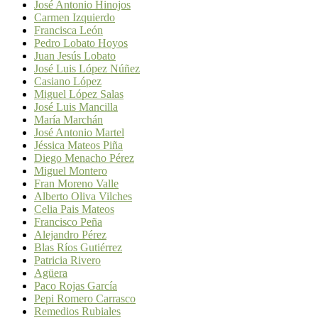
José Antonio Hinojos
Carmen Izquierdo
Francisca León
Pedro Lobato Hoyos
Juan Jesús Lobato
José Luis López Núñez
Casiano López
Miguel López Salas
José Luis Mancilla
María Marchán
José Antonio Martel
Jéssica Mateos Piña
Diego Menacho Pérez
Miguel Montero
Fran Moreno Valle
Alberto Oliva Vilches
Celia Pais Mateos
Francisco Peña
Alejandro Pérez
Blas Ríos Gutiérrez
Patricia Rivero
Agüera
Paco Rojas García
Pepi Romero Carrasco
Remedios Rubiales