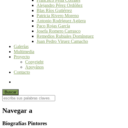
Francisco Peña Corrales
Alejandro Pérez Ordóñez
Blas Ríos Gutiérrez
Patricia Rivero Moreno
Antonio Rodríguez Agüera
Paco Rojas García
Josefa Romero Carrasco
Remedios Rubiales Domínguez
Juan Pedro Viruez Camacho
Galerías
Multimedia
Proyecto
Copyright
Apoyános
Contacto
Navegar a
Biografías Pintores