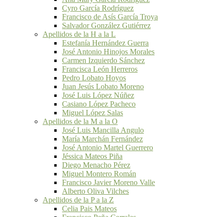
Cyro García Rodríguez
Francisco de Asís García Troya
Salvador González Gutiérrez
Apellidos de la H a la L
Estefanía Hernández Guerra
José Antonio Hinojos Morales
Carmen Izquierdo Sánchez
Francisca León Herreros
Pedro Lobato Hoyos
Juan Jesús Lobato Moreno
José Luis López Núñez
Casiano López Pacheco
Miguel López Salas
Apellidos de la M a la O
José Luis Mancilla Angulo
María Marchán Fernández
José Antonio Martel Guerrero
Jéssica Mateos Piña
Diego Menacho Pérez
Miguel Montero Román
Francisco Javier Moreno Valle
Alberto Oliva Vilches
Apellidos de la P a la Z
Celia Pais Mateos