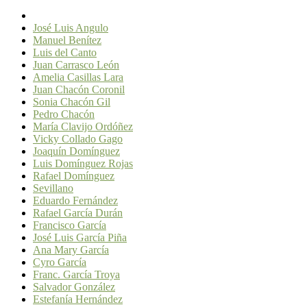
José Luis Angulo
Manuel Benítez
Luis del Canto
Juan Carrasco León
Amelia Casillas Lara
Juan Chacón Coronil
Sonia Chacón Gil
Pedro Chacón
María Clavijo Ordóñez
Vicky Collado Gago
Joaquín Domínguez
Luis Domínguez Rojas
Rafael Domínguez
Sevillano
Eduardo Fernández
Rafael García Durán
Francisco García
José Luis García Piña
Ana Mary García
Cyro García
Franc. García Troya
Salvador González
Estefanía Hernández