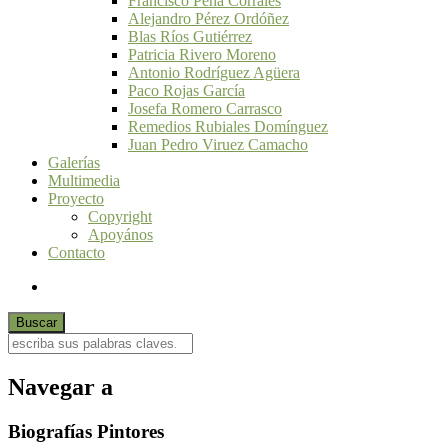
Francisco Peña Corrales
Alejandro Pérez Ordóñez
Blas Ríos Gutiérrez
Patricia Rivero Moreno
Antonio Rodríguez Agüera
Paco Rojas García
Josefa Romero Carrasco
Remedios Rubiales Domínguez
Juan Pedro Viruez Camacho
Galerías
Multimedia
Proyecto
Copyright
Apoyános
Contacto
Navegar a
Biografías Pintores