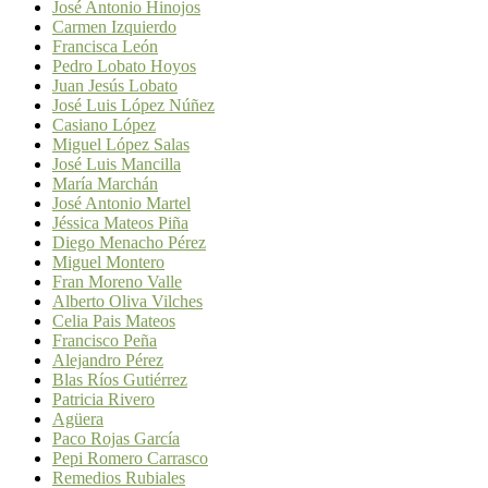
José Antonio Hinojos
Carmen Izquierdo
Francisca León
Pedro Lobato Hoyos
Juan Jesús Lobato
José Luis López Núñez
Casiano López
Miguel López Salas
José Luis Mancilla
María Marchán
José Antonio Martel
Jéssica Mateos Piña
Diego Menacho Pérez
Miguel Montero
Fran Moreno Valle
Alberto Oliva Vilches
Celia Pais Mateos
Francisco Peña
Alejandro Pérez
Blas Ríos Gutiérrez
Patricia Rivero
Agüera
Paco Rojas García
Pepi Romero Carrasco
Remedios Rubiales