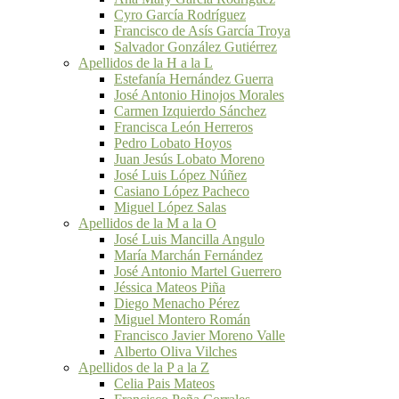
Cyro García Rodríguez
Francisco de Asís García Troya
Salvador González Gutiérrez
Apellidos de la H a la L
Estefanía Hernández Guerra
José Antonio Hinojos Morales
Carmen Izquierdo Sánchez
Francisca León Herreros
Pedro Lobato Hoyos
Juan Jesús Lobato Moreno
José Luis López Núñez
Casiano López Pacheco
Miguel López Salas
Apellidos de la M a la O
José Luis Mancilla Angulo
María Marchán Fernández
José Antonio Martel Guerrero
Jéssica Mateos Piña
Diego Menacho Pérez
Miguel Montero Román
Francisco Javier Moreno Valle
Alberto Oliva Vilches
Apellidos de la P a la Z
Celia Pais Mateos