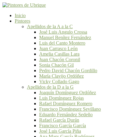
Inicio
Pintores
Apellidos de la A a la C
José Luis Angulo Crossa
Manuel Benítez Fernández
Luis del Canto Montero
Juan Carrasco León
Amelia Casillas Lara
Juan Chacón Coronil
Sonia Chacón Gil
Pedro David Chacón Gordillo
María Clavijo Ordóñez
Vicky Collado Gago
Apellidos de la D a la G
Joaquín Domínguez Ordóñez
Luis Domínguez Rojas
Rafael Domínguez Romero
Francisco Domínguez Sevillano
Eduardo Fernández Sedeño
Rafael García Durán
Francisco García García
José Luis García Piña
Ana Mary García Rodríguez