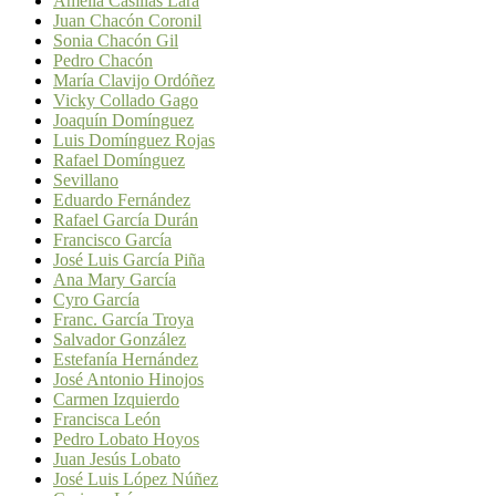
Amelia Casillas Lara
Juan Chacón Coronil
Sonia Chacón Gil
Pedro Chacón
María Clavijo Ordóñez
Vicky Collado Gago
Joaquín Domínguez
Luis Domínguez Rojas
Rafael Domínguez
Sevillano
Eduardo Fernández
Rafael García Durán
Francisco García
José Luis García Piña
Ana Mary García
Cyro García
Franc. García Troya
Salvador González
Estefanía Hernández
José Antonio Hinojos
Carmen Izquierdo
Francisca León
Pedro Lobato Hoyos
Juan Jesús Lobato
José Luis López Núñez