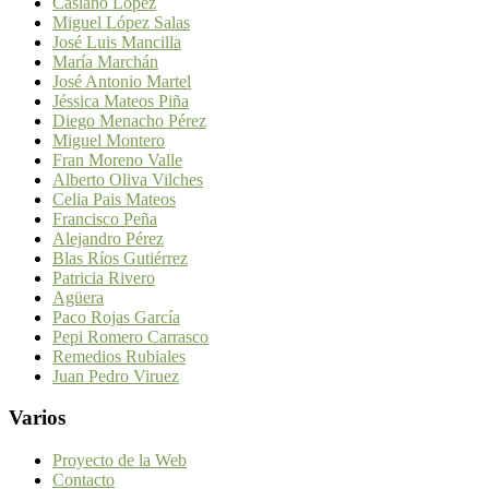
Casiano López
Miguel López Salas
José Luis Mancilla
María Marchán
José Antonio Martel
Jéssica Mateos Piña
Diego Menacho Pérez
Miguel Montero
Fran Moreno Valle
Alberto Oliva Vilches
Celia Pais Mateos
Francisco Peña
Alejandro Pérez
Blas Ríos Gutiérrez
Patricia Rivero
Agüera
Paco Rojas García
Pepi Romero Carrasco
Remedios Rubiales
Juan Pedro Viruez
Varios
Proyecto de la Web
Contacto