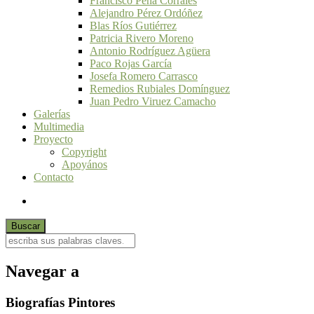
Francisco Peña Corrales
Alejandro Pérez Ordóñez
Blas Ríos Gutiérrez
Patricia Rivero Moreno
Antonio Rodríguez Agüera
Paco Rojas García
Josefa Romero Carrasco
Remedios Rubiales Domínguez
Juan Pedro Viruez Camacho
Galerías
Multimedia
Proyecto
Copyright
Apoyános
Contacto
Navegar a
Biografías Pintores