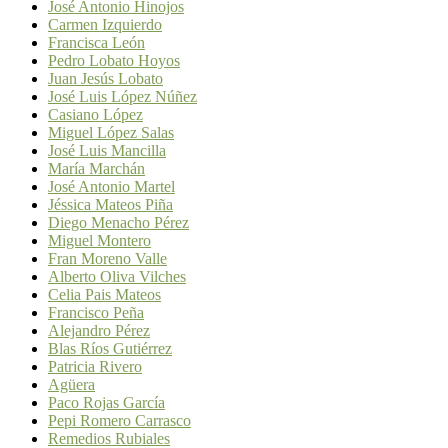
José Antonio Hinojos
Carmen Izquierdo
Francisca León
Pedro Lobato Hoyos
Juan Jesús Lobato
José Luis López Núñez
Casiano López
Miguel López Salas
José Luis Mancilla
María Marchán
José Antonio Martel
Jéssica Mateos Piña
Diego Menacho Pérez
Miguel Montero
Fran Moreno Valle
Alberto Oliva Vilches
Celia Pais Mateos
Francisco Peña
Alejandro Pérez
Blas Ríos Gutiérrez
Patricia Rivero
Agüera
Paco Rojas García
Pepi Romero Carrasco
Remedios Rubiales