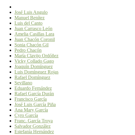
José Luis Angulo
Manuel Benítez
Luis del Canto
Juan Carrasco León
Amelia Casillas Lara
Juan Chacón Coronil
Sonia Chacón Gil
Pedro Chacón
María Clavijo Ordóñez
Vicky Collado Gago
Joaquín Domínguez
Luis Domínguez Rojas
Rafael Domínguez
Sevillano
Eduardo Fernández
Rafael García Durán
Francisco García
José Luis García Piña
Ana Mary García
Cyro García
Franc. García Troya
Salvador González
Estefanía Hernández