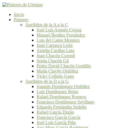
Inicio
Pintores
Apellidos de la A a la C
José Luis Angulo Crossa
Manuel Benítez Fernández
Luis del Canto Montero
Juan Carrasco León
Amelia Casillas Lara
Juan Chacón Coronil
Sonia Chacón Gil
Pedro David Chacón Gordillo
María Clavijo Ordóñez
Vicky Collado Gago
Apellidos de la D a la G
Joaquín Domínguez Ordóñez
Luis Domínguez Rojas
Rafael Domínguez Romero
Francisco Domínguez Sevillano
Eduardo Fernández Sedeño
Rafael García Durán
Francisco García García
José Luis García Piña
Ana Mary García Rodríguez