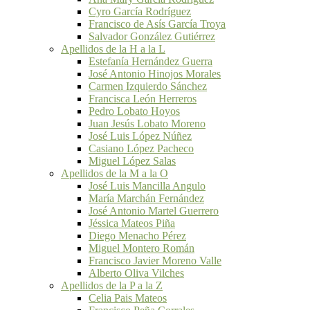
Cyro García Rodríguez
Francisco de Asís García Troya
Salvador González Gutiérrez
Apellidos de la H a la L
Estefanía Hernández Guerra
José Antonio Hinojos Morales
Carmen Izquierdo Sánchez
Francisca León Herreros
Pedro Lobato Hoyos
Juan Jesús Lobato Moreno
José Luis López Núñez
Casiano López Pacheco
Miguel López Salas
Apellidos de la M a la O
José Luis Mancilla Angulo
María Marchán Fernández
José Antonio Martel Guerrero
Jéssica Mateos Piña
Diego Menacho Pérez
Miguel Montero Román
Francisco Javier Moreno Valle
Alberto Oliva Vilches
Apellidos de la P a la Z
Celia Pais Mateos