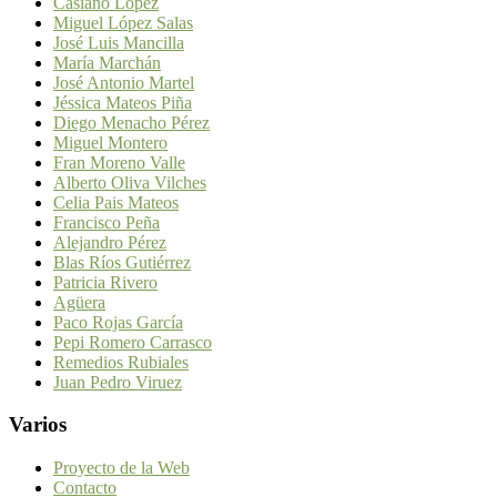
Casiano López
Miguel López Salas
José Luis Mancilla
María Marchán
José Antonio Martel
Jéssica Mateos Piña
Diego Menacho Pérez
Miguel Montero
Fran Moreno Valle
Alberto Oliva Vilches
Celia Pais Mateos
Francisco Peña
Alejandro Pérez
Blas Ríos Gutiérrez
Patricia Rivero
Agüera
Paco Rojas García
Pepi Romero Carrasco
Remedios Rubiales
Juan Pedro Viruez
Varios
Proyecto de la Web
Contacto