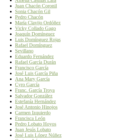
Amelia Casillas Lara
Juan Chacón Coronil
Sonia Chacón Gil
Pedro Chacón
María Clavijo Ordóñez
Vicky Collado Gago
Joaquín Domínguez
Luis Domínguez Rojas
Rafael Domínguez
Sevillano
Eduardo Fernández
Rafael García Durán
Francisco García
José Luis García Piña
Ana Mary García
Cyro García
Franc. García Troya
Salvador González
Estefanía Hernández
José Antonio Hinojos
Carmen Izquierdo
Francisca León
Pedro Lobato Hoyos
Juan Jesús Lobato
José Luis López Núñez