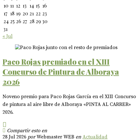
10
11
12
13
14
15
16
17
18
19
20
21
22
23
24
25
26
27
28
29
30
31
« Jul
Paco Rojas premiado en el XIII
Concurso de Pintura de Alboraya
2026
Noveno premio para Paco Rojas García en el XIII Concurso
de pintura al aire libre de Alboraya «PINTA AL CARRER»
2026.
Compartir esto en
28 Jul 2026
por
Webmaster WEB
en
Actualidad