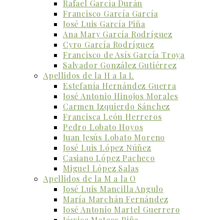
Rafael García Durán
Francisco García García
José Luis García Piña
Ana Mary García Rodríguez
Cyro García Rodríguez
Francisco de Asís García Troya
Salvador González Gutiérrez
Apellidos de la H a la L
Estefanía Hernández Guerra
José Antonio Hinojos Morales
Carmen Izquierdo Sánchez
Francisca León Herreros
Pedro Lobato Hoyos
Juan Jesús Lobato Moreno
José Luis López Núñez
Casiano López Pacheco
Miguel López Salas
Apellidos de la M a la O
José Luis Mancilla Angulo
María Marchán Fernández
José Antonio Martel Guerrero
Jéssica Mateos Piña