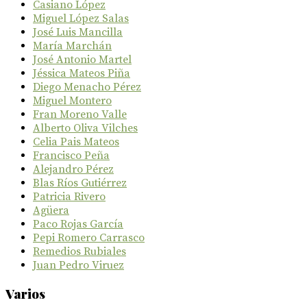
Casiano López
Miguel López Salas
José Luis Mancilla
María Marchán
José Antonio Martel
Jéssica Mateos Piña
Diego Menacho Pérez
Miguel Montero
Fran Moreno Valle
Alberto Oliva Vilches
Celia Pais Mateos
Francisco Peña
Alejandro Pérez
Blas Ríos Gutiérrez
Patricia Rivero
Agüera
Paco Rojas García
Pepi Romero Carrasco
Remedios Rubiales
Juan Pedro Viruez
Varios