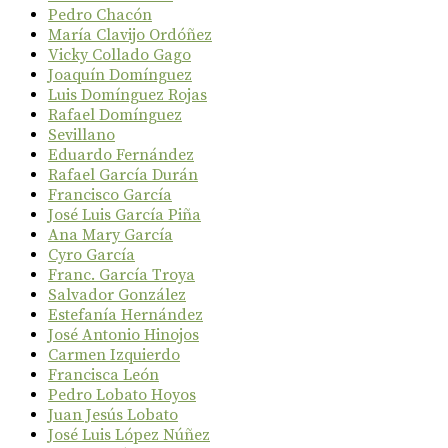
Pedro Chacón
María Clavijo Ordóñez
Vicky Collado Gago
Joaquín Domínguez
Luis Domínguez Rojas
Rafael Domínguez
Sevillano
Eduardo Fernández
Rafael García Durán
Francisco García
José Luis García Piña
Ana Mary García
Cyro García
Franc. García Troya
Salvador González
Estefanía Hernández
José Antonio Hinojos
Carmen Izquierdo
Francisca León
Pedro Lobato Hoyos
Juan Jesús Lobato
José Luis López Núñez