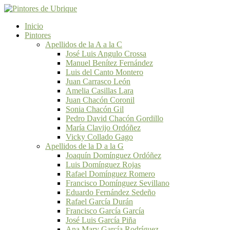
Inicio
Pintores
Apellidos de la A a la C
José Luis Angulo Crossa
Manuel Benítez Fernández
Luis del Canto Montero
Juan Carrasco León
Amelia Casillas Lara
Juan Chacón Coronil
Sonia Chacón Gil
Pedro David Chacón Gordillo
María Clavijo Ordóñez
Vicky Collado Gago
Apellidos de la D a la G
Joaquín Domínguez Ordóñez
Luis Domínguez Rojas
Rafael Domínguez Romero
Francisco Domínguez Sevillano
Eduardo Fernández Sedeño
Rafael García Durán
Francisco García García
José Luis García Piña
Ana Mary García Rodríguez