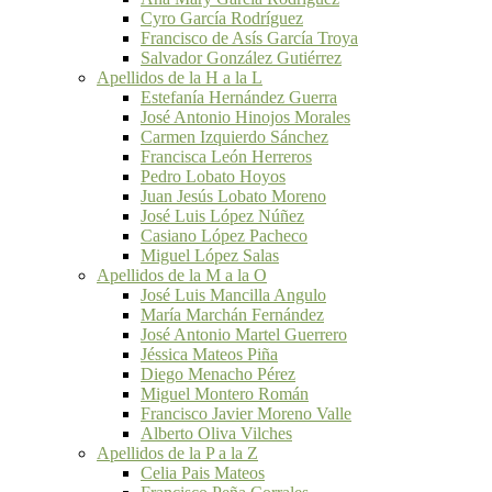
Cyro García Rodríguez
Francisco de Asís García Troya
Salvador González Gutiérrez
Apellidos de la H a la L
Estefanía Hernández Guerra
José Antonio Hinojos Morales
Carmen Izquierdo Sánchez
Francisca León Herreros
Pedro Lobato Hoyos
Juan Jesús Lobato Moreno
José Luis López Núñez
Casiano López Pacheco
Miguel López Salas
Apellidos de la M a la O
José Luis Mancilla Angulo
María Marchán Fernández
José Antonio Martel Guerrero
Jéssica Mateos Piña
Diego Menacho Pérez
Miguel Montero Román
Francisco Javier Moreno Valle
Alberto Oliva Vilches
Apellidos de la P a la Z
Celia Pais Mateos