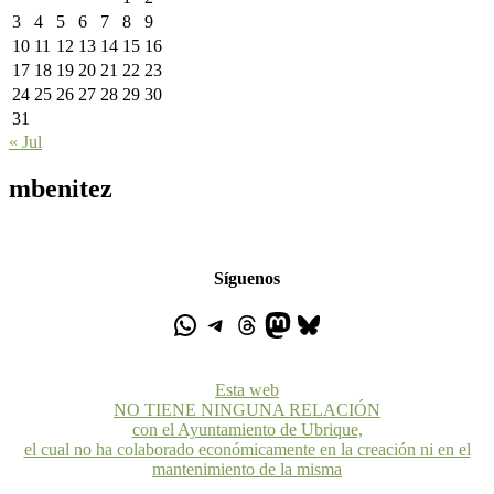
3
4
5
6
7
8
9
10
11
12
13
14
15
16
17
18
19
20
21
22
23
24
25
26
27
28
29
30
31
« Jul
mbenitez
Síguenos
Esta web
NO TIENE NINGUNA RELACIÓN
con el Ayuntamiento de Ubrique,
el cual no ha colaborado económicamente en la creación ni en el
mantenimiento de la misma