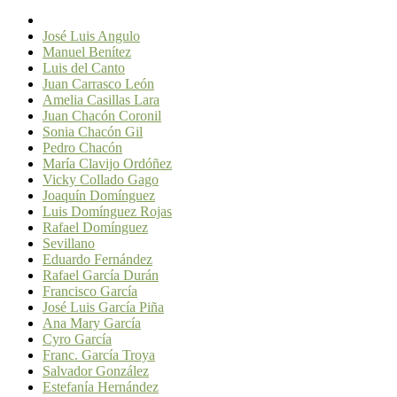
José Luis Angulo
Manuel Benítez
Luis del Canto
Juan Carrasco León
Amelia Casillas Lara
Juan Chacón Coronil
Sonia Chacón Gil
Pedro Chacón
María Clavijo Ordóñez
Vicky Collado Gago
Joaquín Domínguez
Luis Domínguez Rojas
Rafael Domínguez
Sevillano
Eduardo Fernández
Rafael García Durán
Francisco García
José Luis García Piña
Ana Mary García
Cyro García
Franc. García Troya
Salvador González
Estefanía Hernández