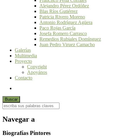
Francisco Peña Corrales
Alejandro Pérez Ordóñez
Blas Ríos Gutiérrez
Patricia Rivero Moreno
Antonio Rodríguez Agüera
Paco Rojas García
Josefa Romero Carrasco
Remedios Rubiales Domínguez
Juan Pedro Viruez Camacho
Galerías
Multimedia
Proyecto
Copyright
Apoyános
Contacto
Navegar a
Biografías Pintores