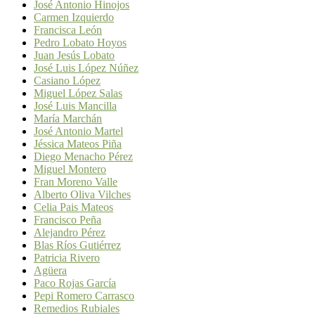
José Antonio Hinojos
Carmen Izquierdo
Francisca León
Pedro Lobato Hoyos
Juan Jesús Lobato
José Luis López Núñez
Casiano López
Miguel López Salas
José Luis Mancilla
María Marchán
José Antonio Martel
Jéssica Mateos Piña
Diego Menacho Pérez
Miguel Montero
Fran Moreno Valle
Alberto Oliva Vilches
Celia Pais Mateos
Francisco Peña
Alejandro Pérez
Blas Ríos Gutiérrez
Patricia Rivero
Agüera
Paco Rojas García
Pepi Romero Carrasco
Remedios Rubiales