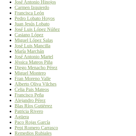
José Antonio Hinojos
Carmen Izquierdo
Francisca León
Pedro Lobato Hoyos
Juan Jesús Lobato
José Luis López Núñez
Casiano López
Miguel López Salas
José Luis Mancilla
María Marchán
José Antonio Martel
Jéssica Mateos Piña
Diego Menacho Pérez
Miguel Montero
Fran Moreno Valle
Alberto Oliva Vilches
Celia Pais Mateos
Francisco Peña
Alejandro Pérez
Blas Ríos Gutiérrez
Patricia Rivero
Agüera
Paco Rojas García
Pepi Romero Carrasco
Remedios Rubiales