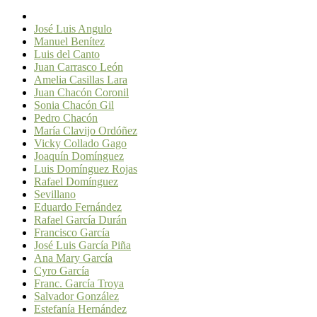
José Luis Angulo
Manuel Benítez
Luis del Canto
Juan Carrasco León
Amelia Casillas Lara
Juan Chacón Coronil
Sonia Chacón Gil
Pedro Chacón
María Clavijo Ordóñez
Vicky Collado Gago
Joaquín Domínguez
Luis Domínguez Rojas
Rafael Domínguez
Sevillano
Eduardo Fernández
Rafael García Durán
Francisco García
José Luis García Piña
Ana Mary García
Cyro García
Franc. García Troya
Salvador González
Estefanía Hernández