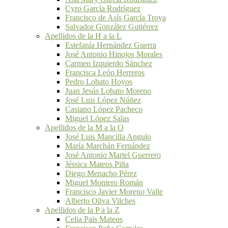
Cyro García Rodríguez
Francisco de Asís García Troya
Salvador González Gutiérrez
Apellidos de la H a la L
Estefanía Hernández Guerra
José Antonio Hinojos Morales
Carmen Izquierdo Sánchez
Francisca León Herreros
Pedro Lobato Hoyos
Juan Jesús Lobato Moreno
José Luis López Núñez
Casiano López Pacheco
Miguel López Salas
Apellidos de la M a la O
José Luis Mancilla Angulo
María Marchán Fernández
José Antonio Martel Guerrero
Jéssica Mateos Piña
Diego Menacho Pérez
Miguel Montero Román
Francisco Javier Moreno Valle
Alberto Oliva Vilches
Apellidos de la P a la Z
Celia Pais Mateos