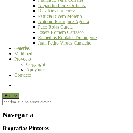
Francisco Peña Corrales
Alejandro Pérez Ordóñez
Blas Ríos Gutiérrez
Patricia Rivero Moreno
Antonio Rodríguez Agüera
Paco Rojas García
Josefa Romero Carrasco
Remedios Rubiales Domínguez
Juan Pedro Viruez Camacho
Galerías
Multimedia
Proyecto
Copyright
Apoyános
Contacto
Navegar a
Biografías Pintores