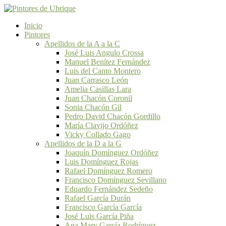
Inicio
Pintores
Apellidos de la A a la C
José Luis Angulo Crossa
Manuel Benítez Fernández
Luis del Canto Montero
Juan Carrasco León
Amelia Casillas Lara
Juan Chacón Coronil
Sonia Chacón Gil
Pedro David Chacón Gordillo
María Clavijo Ordóñez
Vicky Collado Gago
Apellidos de la D a la G
Joaquín Domínguez Ordóñez
Luis Domínguez Rojas
Rafael Domínguez Romero
Francisco Domínguez Sevillano
Eduardo Fernández Sedeño
Rafael García Durán
Francisco García García
José Luis García Piña
Ana Mary García Rodríguez