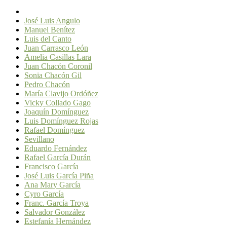
José Luis Angulo
Manuel Benítez
Luis del Canto
Juan Carrasco León
Amelia Casillas Lara
Juan Chacón Coronil
Sonia Chacón Gil
Pedro Chacón
María Clavijo Ordóñez
Vicky Collado Gago
Joaquín Domínguez
Luis Domínguez Rojas
Rafael Domínguez
Sevillano
Eduardo Fernández
Rafael García Durán
Francisco García
José Luis García Piña
Ana Mary García
Cyro García
Franc. García Troya
Salvador González
Estefanía Hernández