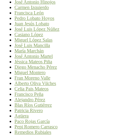
José Antonio Hinojos
Carmen Izquierdo
Francisca León
Pedro Lobato Hoyos
Juan Jesús Lobato
José Luis López Núñez
Casiano López
Miguel López Salas
José Luis Mancilla
María Marchán
José Antonio Martel
Jéssica Mateos Piña
Diego Menacho Pérez
Miguel Montero
Fran Moreno Valle
Alberto Oliva Vilches
Celia Pais Mateos
Francisco Peña
Alejandro Pérez
Blas Ríos Gutiérrez
Patricia Rivero
Agüera
Paco Rojas García
Pepi Romero Carrasco
Remedios Rubiales