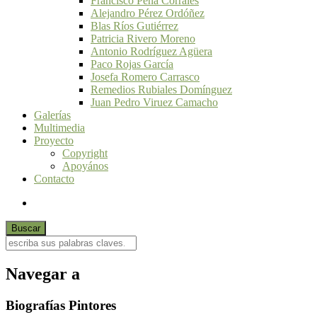
Francisco Peña Corrales
Alejandro Pérez Ordóñez
Blas Ríos Gutiérrez
Patricia Rivero Moreno
Antonio Rodríguez Agüera
Paco Rojas García
Josefa Romero Carrasco
Remedios Rubiales Domínguez
Juan Pedro Viruez Camacho
Galerías
Multimedia
Proyecto
Copyright
Apoyános
Contacto
Navegar a
Biografías Pintores