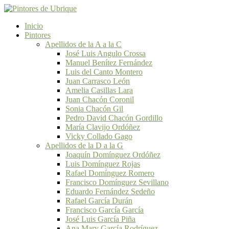
Inicio
Pintores
Apellidos de la A a la C
José Luis Angulo Crossa
Manuel Benítez Fernández
Luis del Canto Montero
Juan Carrasco León
Amelia Casillas Lara
Juan Chacón Coronil
Sonia Chacón Gil
Pedro David Chacón Gordillo
María Clavijo Ordóñez
Vicky Collado Gago
Apellidos de la D a la G
Joaquín Domínguez Ordóñez
Luis Domínguez Rojas
Rafael Domínguez Romero
Francisco Domínguez Sevillano
Eduardo Fernández Sedeño
Rafael García Durán
Francisco García García
José Luis García Piña
Ana Mary García Rodríguez