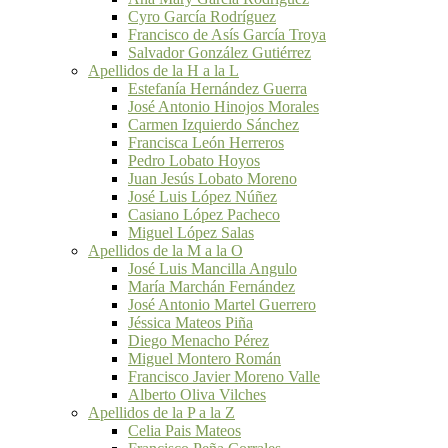
Cyro García Rodríguez
Francisco de Asís García Troya
Salvador González Gutiérrez
Apellidos de la H a la L
Estefanía Hernández Guerra
José Antonio Hinojos Morales
Carmen Izquierdo Sánchez
Francisca León Herreros
Pedro Lobato Hoyos
Juan Jesús Lobato Moreno
José Luis López Núñez
Casiano López Pacheco
Miguel López Salas
Apellidos de la M a la O
José Luis Mancilla Angulo
María Marchán Fernández
José Antonio Martel Guerrero
Jéssica Mateos Piña
Diego Menacho Pérez
Miguel Montero Román
Francisco Javier Moreno Valle
Alberto Oliva Vilches
Apellidos de la P a la Z
Celia Pais Mateos