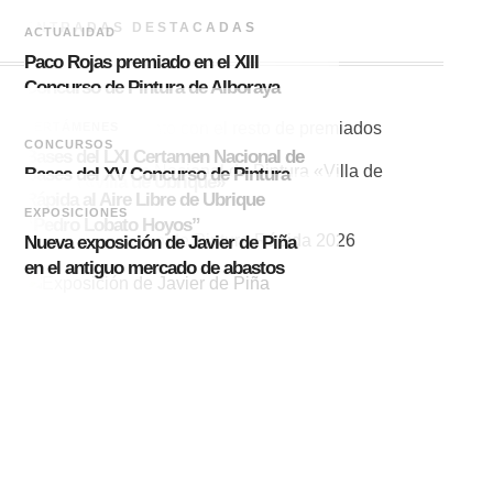
ENTRADAS DESTACADAS
ACTUALIDAD
Paco Rojas premiado en el XIII
Concurso de Pintura de Alboraya
2026
CERTÁMENES
CONCURSOS
Bases del LXI Certamen Nacional de
Bases del XV Concurso de Pintura
Pintura «Villa de Ubrique»
Rápida al Aire Libre de Ubrique
EXPOSICIONES
“Pedro Lobato Hoyos”
Nueva exposición de Javier de Piña
en el antiguo mercado de abastos