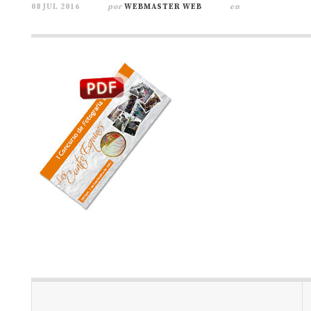
08 JUL 2016
por
WEBMASTER WEB
en