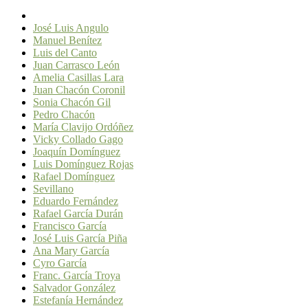
José Luis Angulo
Manuel Benítez
Luis del Canto
Juan Carrasco León
Amelia Casillas Lara
Juan Chacón Coronil
Sonia Chacón Gil
Pedro Chacón
María Clavijo Ordóñez
Vicky Collado Gago
Joaquín Domínguez
Luis Domínguez Rojas
Rafael Domínguez
Sevillano
Eduardo Fernández
Rafael García Durán
Francisco García
José Luis García Piña
Ana Mary García
Cyro García
Franc. García Troya
Salvador González
Estefanía Hernández