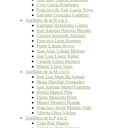
Cyro García Rodríguez
Francisco de Asís García Troya
Salvador González Gutiérrez
Apellidos de la H a la L
Estefanía Hernández Guerra
José Antonio Hinojos Morales
Carmen Izquierdo Sánchez
Francisca León Herreros
Pedro Lobato Hoyos
Juan Jesús Lobato Moreno
José Luis López Núñez
Casiano López Pacheco
Miguel López Salas
Apellidos de la M a la O
José Luis Mancilla Angulo
María Marchán Fernández
José Antonio Martel Guerrero
Jéssica Mateos Piña
Diego Menacho Pérez
Miguel Montero Román
Francisco Javier Moreno Valle
Alberto Oliva Vilches
Apellidos de la P a la Z
Celia Pais Mateos