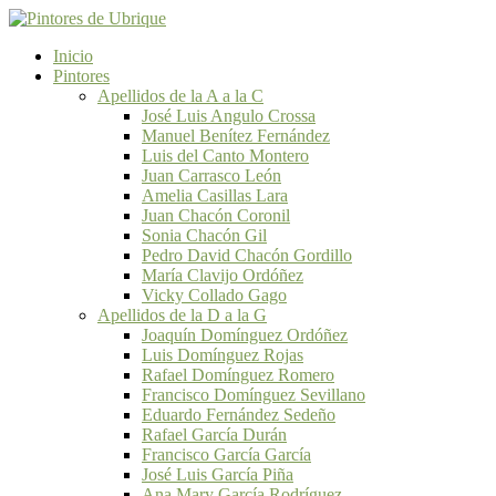
Inicio
Pintores
Apellidos de la A a la C
José Luis Angulo Crossa
Manuel Benítez Fernández
Luis del Canto Montero
Juan Carrasco León
Amelia Casillas Lara
Juan Chacón Coronil
Sonia Chacón Gil
Pedro David Chacón Gordillo
María Clavijo Ordóñez
Vicky Collado Gago
Apellidos de la D a la G
Joaquín Domínguez Ordóñez
Luis Domínguez Rojas
Rafael Domínguez Romero
Francisco Domínguez Sevillano
Eduardo Fernández Sedeño
Rafael García Durán
Francisco García García
José Luis García Piña
Ana Mary García Rodríguez