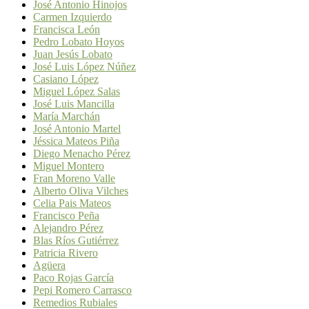
José Antonio Hinojos
Carmen Izquierdo
Francisca León
Pedro Lobato Hoyos
Juan Jesús Lobato
José Luis López Núñez
Casiano López
Miguel López Salas
José Luis Mancilla
María Marchán
José Antonio Martel
Jéssica Mateos Piña
Diego Menacho Pérez
Miguel Montero
Fran Moreno Valle
Alberto Oliva Vilches
Celia Pais Mateos
Francisco Peña
Alejandro Pérez
Blas Ríos Gutiérrez
Patricia Rivero
Agüera
Paco Rojas García
Pepi Romero Carrasco
Remedios Rubiales