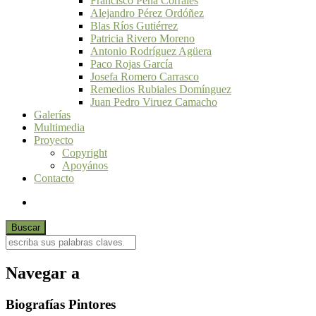
Francisco Peña Corrales
Alejandro Pérez Ordóñez
Blas Ríos Gutiérrez
Patricia Rivero Moreno
Antonio Rodríguez Agüera
Paco Rojas García
Josefa Romero Carrasco
Remedios Rubiales Domínguez
Juan Pedro Viruez Camacho
Galerías
Multimedia
Proyecto
Copyright
Apoyános
Contacto
Navegar a
Biografías Pintores