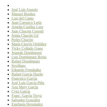
José Luis Angulo
Manuel Benítez
Luis del Canto
Juan Carrasco León
Amelia Casillas Lara
Juan Chacón Coronil
Sonia Chacón Gil
Pedro Chacón
María Clavijo Ordóñez
Vicky Collado Gago
Joaquín Domínguez
Luis Domínguez Rojas
Rafael Domínguez
Sevillano
Eduardo Fernández
Rafael García Durán
Francisco García
José Luis García Piña
Ana Mary García
Cyro García
Franc. García Troya
Salvador González
Estefanía Hernández