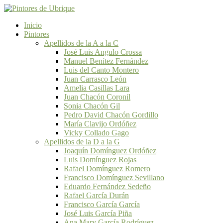
Inicio
Pintores
Apellidos de la A a la C
José Luis Angulo Crossa
Manuel Benítez Fernández
Luis del Canto Montero
Juan Carrasco León
Amelia Casillas Lara
Juan Chacón Coronil
Sonia Chacón Gil
Pedro David Chacón Gordillo
María Clavijo Ordóñez
Vicky Collado Gago
Apellidos de la D a la G
Joaquín Domínguez Ordóñez
Luis Domínguez Rojas
Rafael Domínguez Romero
Francisco Domínguez Sevillano
Eduardo Fernández Sedeño
Rafael García Durán
Francisco García García
José Luis García Piña
Ana Mary García Rodríguez