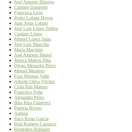
José Antonio Hinojos
Carmen Izquierdo
Francisca León
Pedro Lobato Hoyos
Juan Jesús Lobato
José Luis López Núñez
Casiano López
Miguel López Salas
José Luis Mancilla
María Marchán
José Antonio Martel
Jéssica Mateos Piña
Diego Menacho Pérez
Miguel Montero
Fran Moreno Valle
Alberto Oliva Vilches
Celia Pais Mateos
Francisco Peña
Alejandro Pérez
Blas Ríos Gutiérrez
Patricia Rivero
Agüera
Paco Rojas García
Pepi Romero Carrasco
Remedios Rubiales