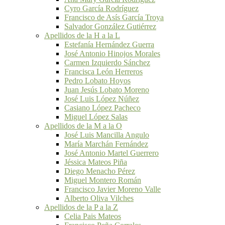
Cyro García Rodríguez
Francisco de Asís García Troya
Salvador González Gutiérrez
Apellidos de la H a la L
Estefanía Hernández Guerra
José Antonio Hinojos Morales
Carmen Izquierdo Sánchez
Francisca León Herreros
Pedro Lobato Hoyos
Juan Jesús Lobato Moreno
José Luis López Núñez
Casiano López Pacheco
Miguel López Salas
Apellidos de la M a la O
José Luis Mancilla Angulo
María Marchán Fernández
José Antonio Martel Guerrero
Jéssica Mateos Piña
Diego Menacho Pérez
Miguel Montero Román
Francisco Javier Moreno Valle
Alberto Oliva Vilches
Apellidos de la P a la Z
Celia Pais Mateos