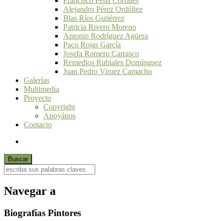
Francisco Peña Corrales
Alejandro Pérez Ordóñez
Blas Ríos Gutiérrez
Patricia Rivero Moreno
Antonio Rodríguez Agüera
Paco Rojas García
Josefa Romero Carrasco
Remedios Rubiales Domínguez
Juan Pedro Viruez Camacho
Galerías
Multimedia
Proyecto
Copyright
Apoyános
Contacto
Navegar a
Biografías Pintores