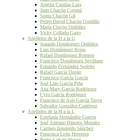
Amelia Casillas Lara
Juan Chacón Coronil
Sonia Chacón Gil
Pedro David Chacón Gordillo
María Clavijo Ordóñez
Vicky Collado Gago
Apellidos de la D a la G
Joaquín Domínguez Ordóñez
Luis Domínguez Rojas
Rafael Domínguez Romero
Francisco Domínguez Sevillano
Eduardo Fernández Sedeño
Rafael García Durán
Francisco García García
José Luis García Piña
Ana Mary García Rodríguez
Cyro García Rodríguez
Francisco de Asís García Troya
Salvador González Gutiérrez
Apellidos de la H a la L
Estefanía Hernández Guerra
José Antonio Hinojos Morales
Carmen Izquierdo Sánchez
Francisca León Herreros
Pedro Lobato Hoyos