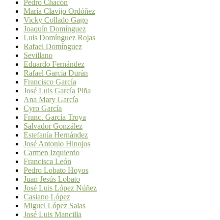
Pedro Chacón
María Clavijo Ordóñez
Vicky Collado Gago
Joaquín Domínguez
Luis Domínguez Rojas
Rafael Domínguez
Sevillano
Eduardo Fernández
Rafael García Durán
Francisco García
José Luis García Piña
Ana Mary García
Cyro García
Franc. García Troya
Salvador González
Estefanía Hernández
José Antonio Hinojos
Carmen Izquierdo
Francisca León
Pedro Lobato Hoyos
Juan Jesús Lobato
José Luis López Núñez
Casiano López
Miguel López Salas
José Luis Mancilla