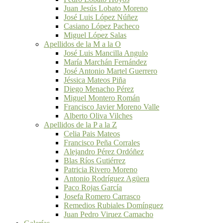
Juan Jesús Lobato Moreno
José Luis López Núñez
Casiano López Pacheco
Miguel López Salas
Apellidos de la M a la O
José Luis Mancilla Angulo
María Marchán Fernández
José Antonio Martel Guerrero
Jéssica Mateos Piña
Diego Menacho Pérez
Miguel Montero Román
Francisco Javier Moreno Valle
Alberto Oliva Vilches
Apellidos de la P a la Z
Celia Pais Mateos
Francisco Peña Corrales
Alejandro Pérez Ordóñez
Blas Ríos Gutiérrez
Patricia Rivero Moreno
Antonio Rodríguez Agüera
Paco Rojas García
Josefa Romero Carrasco
Remedios Rubiales Domínguez
Juan Pedro Viruez Camacho