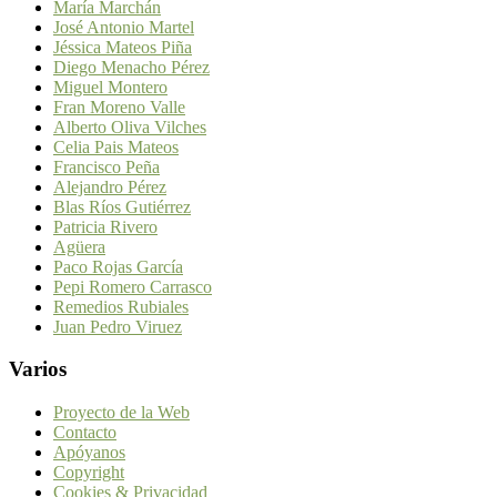
María Marchán
José Antonio Martel
Jéssica Mateos Piña
Diego Menacho Pérez
Miguel Montero
Fran Moreno Valle
Alberto Oliva Vilches
Celia Pais Mateos
Francisco Peña
Alejandro Pérez
Blas Ríos Gutiérrez
Patricia Rivero
Agüera
Paco Rojas García
Pepi Romero Carrasco
Remedios Rubiales
Juan Pedro Viruez
Varios
Proyecto de la Web
Contacto
Apóyanos
Copyright
Cookies & Privacidad