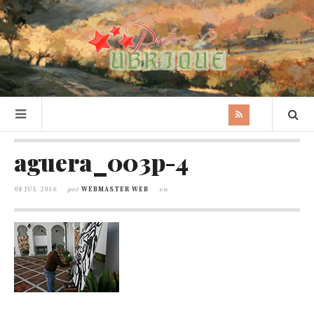
aguera_003p-4
08 JUL 2016
por
WEBMASTER WEB
en