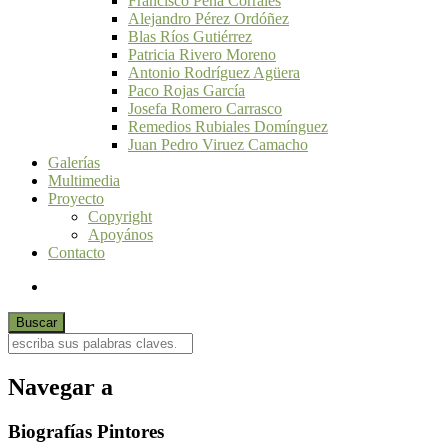
Francisco Peña Corrales
Alejandro Pérez Ordóñez
Blas Ríos Gutiérrez
Patricia Rivero Moreno
Antonio Rodríguez Agüera
Paco Rojas García
Josefa Romero Carrasco
Remedios Rubiales Domínguez
Juan Pedro Viruez Camacho
Galerías
Multimedia
Proyecto
Copyright
Apoyános
Contacto
Navegar a
Biografías Pintores