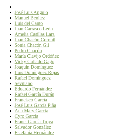
José Luis Angulo
Manuel Benítez
Luis del Canto
Juan Carrasco León
Amelia Casillas Lara
Juan Chacón Coronil
Sonia Chacón Gil
Pedro Chacón
María Clavijo Ordóñez
Vicky Collado Gago
Joaquín Domínguez
Luis Domínguez Rojas
Rafael Domínguez
Sevillano
Eduardo Fernández
Rafael García Durán
Francisco García
José Luis García Piña
Ana Mary García
Cyro García
Franc. García Troya
Salvador González
Estefanía Hernández