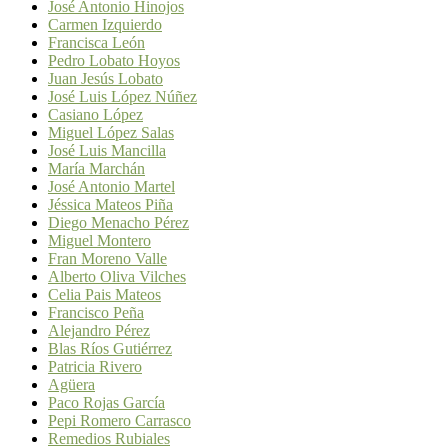
José Antonio Hinojos
Carmen Izquierdo
Francisca León
Pedro Lobato Hoyos
Juan Jesús Lobato
José Luis López Núñez
Casiano López
Miguel López Salas
José Luis Mancilla
María Marchán
José Antonio Martel
Jéssica Mateos Piña
Diego Menacho Pérez
Miguel Montero
Fran Moreno Valle
Alberto Oliva Vilches
Celia Pais Mateos
Francisco Peña
Alejandro Pérez
Blas Ríos Gutiérrez
Patricia Rivero
Agüera
Paco Rojas García
Pepi Romero Carrasco
Remedios Rubiales