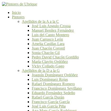
Inicio
Pintores
Apellidos de la A a la C
José Luis Angulo Crossa
Manuel Benítez Fernández
Luis del Canto Montero
Juan Carrasco León
Amelia Casillas Lara
Juan Chacón Coronil
Sonia Chacón Gil
Pedro David Chacón Gordillo
María Clavijo Ordóñez
Vicky Collado Gago
Apellidos de la D a la G
Joaquín Domínguez Ordóñez
Luis Domínguez Rojas
Rafael Domínguez Romero
Francisco Domínguez Sevillano
Eduardo Fernández Sedeño
Rafael García Durán
Francisco García García
José Luis García Piña
Ana Mary García Rodríguez