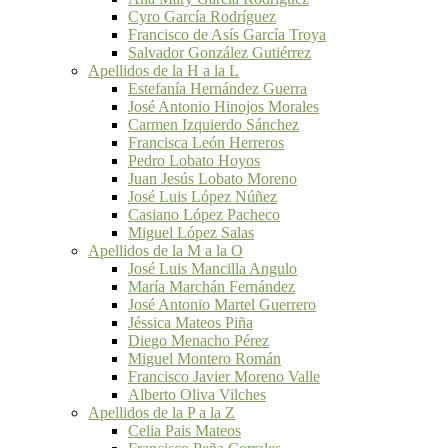
Cyro García Rodríguez
Francisco de Asís García Troya
Salvador González Gutiérrez
Apellidos de la H a la L
Estefanía Hernández Guerra
José Antonio Hinojos Morales
Carmen Izquierdo Sánchez
Francisca León Herreros
Pedro Lobato Hoyos
Juan Jesús Lobato Moreno
José Luis López Núñez
Casiano López Pacheco
Miguel López Salas
Apellidos de la M a la O
José Luis Mancilla Angulo
María Marchán Fernández
José Antonio Martel Guerrero
Jéssica Mateos Piña
Diego Menacho Pérez
Miguel Montero Román
Francisco Javier Moreno Valle
Alberto Oliva Vilches
Apellidos de la P a la Z
Celia Pais Mateos