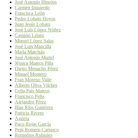
José Antonio Hinojos
Carmen Izquierdo
Francisca León
Pedro Lobato Hoyos
Juan Jesús Lobato
José Luis López Núñez
Casiano López
Miguel López Salas
José Luis Mancilla
María Marchán
José Antonio Martel
Jéssica Mateos Piña
Diego Menacho Pérez
Miguel Montero
Fran Moreno Valle
Alberto Oliva Vilches
Celia Pais Mateos
Francisco Peña
Alejandro Pérez
Blas Ríos Gutiérrez
Patricia Rivero
Agüera
Paco Rojas García
Pepi Romero Carrasco
Remedios Rubiales