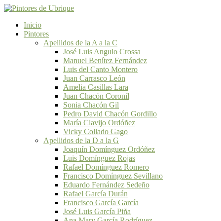
Inicio
Pintores
Apellidos de la A a la C
José Luis Angulo Crossa
Manuel Benítez Fernández
Luis del Canto Montero
Juan Carrasco León
Amelia Casillas Lara
Juan Chacón Coronil
Sonia Chacón Gil
Pedro David Chacón Gordillo
María Clavijo Ordóñez
Vicky Collado Gago
Apellidos de la D a la G
Joaquín Domínguez Ordóñez
Luis Domínguez Rojas
Rafael Domínguez Romero
Francisco Domínguez Sevillano
Eduardo Fernández Sedeño
Rafael García Durán
Francisco García García
José Luis García Piña
Ana Mary García Rodríguez