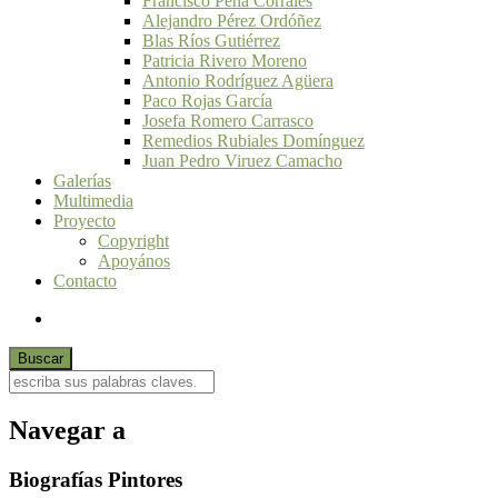
Francisco Peña Corrales
Alejandro Pérez Ordóñez
Blas Ríos Gutiérrez
Patricia Rivero Moreno
Antonio Rodríguez Agüera
Paco Rojas García
Josefa Romero Carrasco
Remedios Rubiales Domínguez
Juan Pedro Viruez Camacho
Galerías
Multimedia
Proyecto
Copyright
Apoyános
Contacto
Navegar a
Biografías Pintores