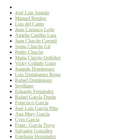
José Luis Angulo
Manuel Benítez
Luis del Canto
Juan Carrasco León
Amelia Casillas Lara
Juan Chacón Coronil
Sonia Chacón Gil
Pedro Chacón
María Clavijo Ordóñez
Vicky Collado Gago
Joaquín Domínguez
Luis Domínguez Rojas
Rafael Domínguez
Sevillano
Eduardo Fernández
Rafael García Durán
Francisco García
José Luis García Piña
Ana Mary García
Cyro García
Franc. García Troya
Salvador González
Estefanía Hernández