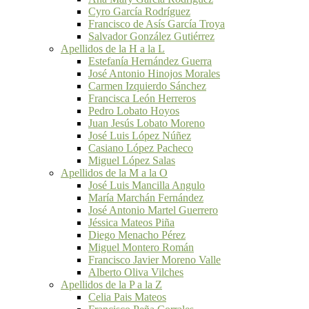
Cyro García Rodríguez
Francisco de Asís García Troya
Salvador González Gutiérrez
Apellidos de la H a la L
Estefanía Hernández Guerra
José Antonio Hinojos Morales
Carmen Izquierdo Sánchez
Francisca León Herreros
Pedro Lobato Hoyos
Juan Jesús Lobato Moreno
José Luis López Núñez
Casiano López Pacheco
Miguel López Salas
Apellidos de la M a la O
José Luis Mancilla Angulo
María Marchán Fernández
José Antonio Martel Guerrero
Jéssica Mateos Piña
Diego Menacho Pérez
Miguel Montero Román
Francisco Javier Moreno Valle
Alberto Oliva Vilches
Apellidos de la P a la Z
Celia Pais Mateos